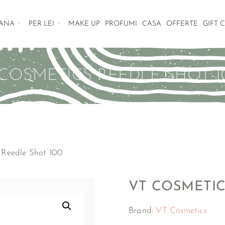
EANA
PER LEI
MAKE UP
PROFUMI
CASA
OFFERTE
GIFT 
 COSMETICS REEDLE SHOT 1
 Reedle Shot 100
VT COSMETIC
Brand:
VT Cosmetics