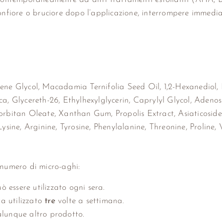
 gonfiore o bruciore dopo l’applicazione, interrompere immed
lene Glycol, Macadamia Ternifolia Seed Oil, 1,2-Hexanediol
ca, Glycereth-26, Ethylhexylglycerin, Caprylyl Glycol, Aden
orbitan Oleate, Xanthan Gum, Propolis Extract, Asiaticoside
ysine, Arginine, Tyrosine, Phenylalanine, Threonine, Proline, V
 numero di micro-aghi:
 essere utilizzato ogni sera.
va utilizzato
tre
volte a settimana.
alunque altro prodotto.