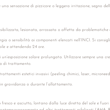
e una sensazione di pizzicore o leggera irritazione, segno de
ensibilizzata, lesionata, arrossata o affetta da problematich
lergia o sensibilità ai componenti elencati nell’INCI. Si consi
bile e attendendo 24 ore.
di un’esposizione solare prolungata. Utilizzare sempre una 
o di trattamento.
trattamenti estetici invasivi (peeling chimici, laser, micron
zo in gravidanza o durante l’allattamento.
 fresco e asciutto, lontano dalla luce diretta del sole e fuor
 contemporaneamente ad altri trattamenti esfolianti (AHA, BH