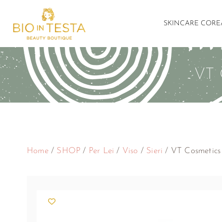
SKINCARE COR
VT
Home
/
SHOP
/
Per Lei
/
Viso
/
Sieri
/ VT Cosmetics