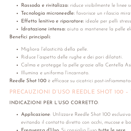
Rassoda e rivitalizza:
riduce visibilmente le linee s
Tecnologia microneedle:
favorisce un rilascio mira
Effetto lenitivo e riparatore:
ideale per pelli stres
Idratazione intensa:
aiuta a mantenere la pelle el
Benefici principali:
Migliora l’elasticità della pelle.
Riduce l’aspetto delle rughe e dei pori dilatati.
Calma e protegge la pelle grazie alla Centella Asi
Illumina e uniforma l’incarnato.
Reedle Shot 100
è efficace su cicatrici post-infiammatori
PRECAUZIONI D’USO REEDLE SHOT 100 –
INDICAZIONI PER L’USO CORRETTO
:
Applicazione
: Utilizzare Reedle Shot 100 esclusiv
evitando il contatto diretto con occhi, mucose e bo
Frequenza d’Uso
: Si consiglia l’uso
tutte le sere.