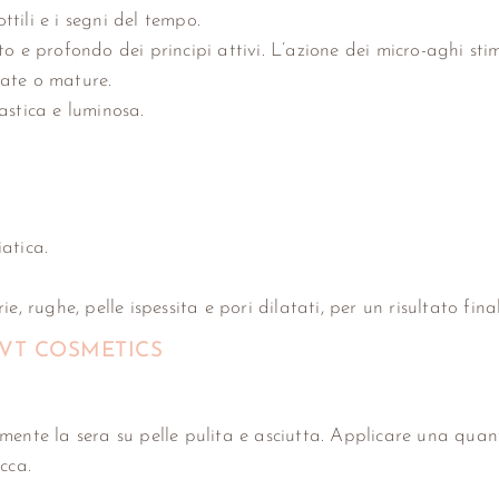
ottili e i segni del tempo.
to e profondo dei principi attivi. L’azione dei micro-aghi sti
sate o mature.
astica e luminosa.
atica.
e, rughe, pelle ispessita e pori dilatati, per un risultato fina
 VT COSMETICS
amente la sera su pelle pulita e asciutta. Applicare una qua
cca.