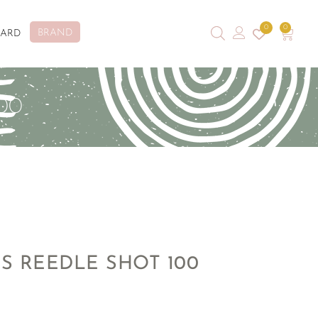
0
0
BRAND
CARD
00
S REEDLE SHOT 100