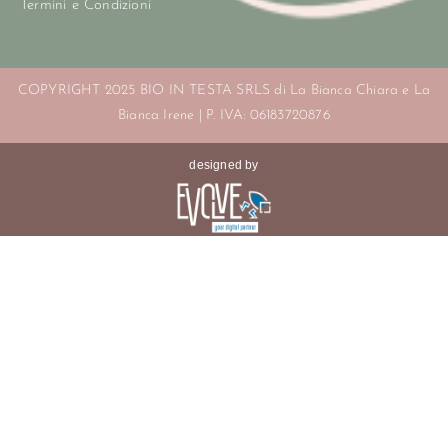
Termini e Condizioni
COPYRIGHT 2025 BIO IN TESTA SRLS di La Bianca Chiara e La
Bianca Irene | P. IVA: 06183720876
designed by