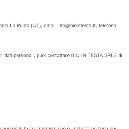
vanni La Punta (CT), email
info@biointesta.it
, telefono
uoi dati personali, puoi contattare
BIO IN TESTA SRLS di
personali la cui trasmissione è implicita nell’uso dei