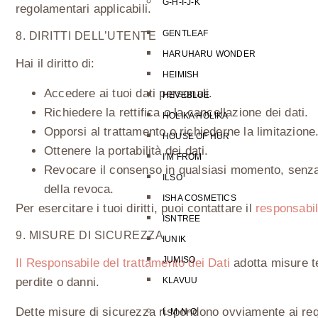
G-H-I-J-K
regolamentari applicabili.
GENTLEAF
8. DIRITTI DELL’UTENTE
HARUHARU WONDER
Hai il diritto di:
HEIMISH
Accedere ai tuoi dati personali.
HEVEBLUE
Richiedere la rettifica o la cancellazione dei dati.
HOLIKA HOLIKA
Opporsi al trattamento o richiederne la limitazione
HOUSE OF HUR
Ottenere la portabilità dei dati.
I’M FROM
Revocare il consenso in qualsiasi momento, senza 
ILSO
della revoca.
ISHA COSMETICS
Per esercitare i tuoi diritti, puoi contattare il
responsabil
ISNTREE
9. MISURE DI SICUREZZA
IUNIK
JUMISO
Il Responsabile del trattamento dei Dati
adotta misure te
KLAVUU
perdite o danni.
Dette misure di sicurezza rispondono ovviamente ai requis
L-M-N-O