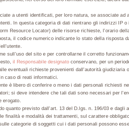
e a utenti identificati, per loro natura, se associate ad alt
tenti. In questa categoria di dati rientrano gli indirizzi IP o
form Resource Locator) delle risorse richieste, l’orario della
sposta, il codice numerico indicante lo stato della risposta d
ell’utente.
nime sull’uso del sito e per controllarne il corretto funziona
iesto,
il Responsabile designato
conservano, per un periodo
le eventuali richieste provenienti dall’autorità giudiziaria 
n caso di reati informatici.
nte è libero di conferire o meno i dati personali richiesti ne
ori; si deve intendere che tali dati sono necessari per l’e
re erogato.
 quanto previsto dall’art. 13 del D.lgs. n. 196/03 e dagli a
 finalità e modalità dei trattamenti, sul carattere obbligato
le categorie di soggetti cui i dati personali possono esser