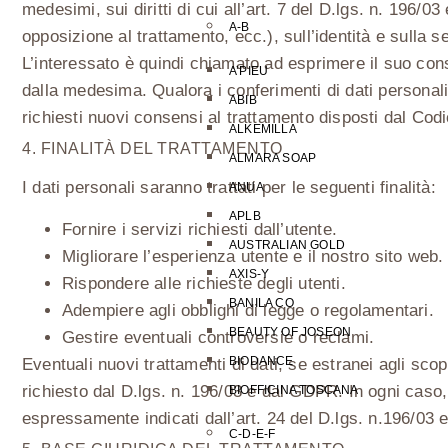
medesimi, sui diritti di cui all’art. 7 del D.lgs. n. 196
A-B
opposizione al trattamento, ecc.), sull’identità e sulla 
L’interessato è quindi chiamato ad esprimere il suo con
A’PIEU
dalla medesima. Qualora i conferimenti di dati personal
ABIB
richiesti nuovi consensi al trattamento disposti dal Co
ALKEMILLA
4. FINALITÀ DEL TRATTAMENTO
ALMARA SOAP
I dati personali saranno trattati per le seguenti finalità:
ANUA
APLB
Fornire i servizi richiesti dall’utente.
AUSTRALIAN GOLD
Migliorare l’esperienza utente e il nostro sito web.
AXIS-Y
Rispondere alle richieste degli utenti.
BANILA CO
Adempiere agli obblighi di legge o regolamentari.
BEAUTY OF JOSEON
Gestire eventuali controversie o reclami.
BIODANCE
Eventuali nuovi trattamenti di dati, se estranei agli sco
richiesto dal D.lgs. n. 196/03 e dal GDPR. In ogni caso, 
BIOFFICINA TOSCANA
espressamente indicati dall’art. 24 del D.lgs. n.196/03
C-D-E-F