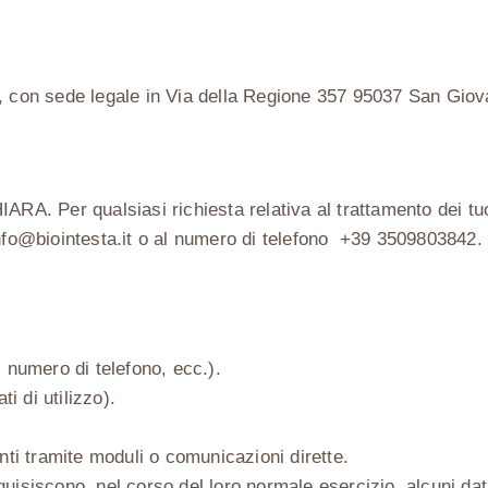
A, con sede legale in Via della Regione 357 95037 San Gio
HIARA
. Per qualsiasi richiesta relativa al trattamento dei t
nfo@biointesta.it
o al numero di telefono
+39 3509803842
.
, numero di telefono, ecc.).
ti di utilizzo).
enti tramite moduli o comunicazioni dirette.
isiscono, nel corso del loro normale esercizio, alcuni dati 