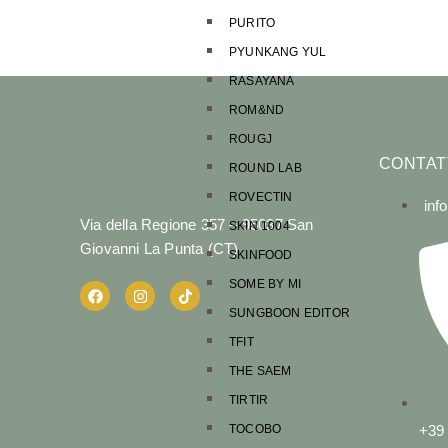
PURITO
PYUNKANG YUL
RASAYANA
ROM&ND
ROUGJ
CONTAT
ROUND LAB
ROVECTIN
inf
Via della Regione 357 – 95037 San
SKIN 1004
Giovanni La Punta (CT)
SKINFOOD
SOME BY MI
SUNGBOON EDITOR
TFIT
THE SAEM
TIRTIR
TOCOBO
+39