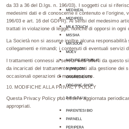
da 33 a 36 del D.lgs. n. 196/03). I soggetti cui si rifer
MEDIHEAL
medesimi dati e di conoscerne il contenuto e l’origine, v
MEDIPEEL
196/03 e art. 16 del GDPR). Ai sensi del medesimo articol
MILK TOUCH
trattati in violazione di legge, nonché di opporsi in ogni 
MISSHA
La Società non si assume inoltre alcuna responsabilità su
MIXSOON
collegamenti e rimandi; i contenuti di eventuali servizi d
MOEV
I trattamenti connessi ai servizi web offerti da questo
NATURE REPUBLIC
da incaricati del trattamento preposti alla gestione dei se
NUMBUZIN
occasionali operazioni di manutenzione.
ONGREDIENTS
ORGANIC SHOP
10. MODIFICHE ALLA PRIVACY POLICY
Questa Privacy Policy può essere aggiornata periodicame
P-R-S-T-U-V
appropriati.
PARENTESI BIO
PARNELL
PERIPERA