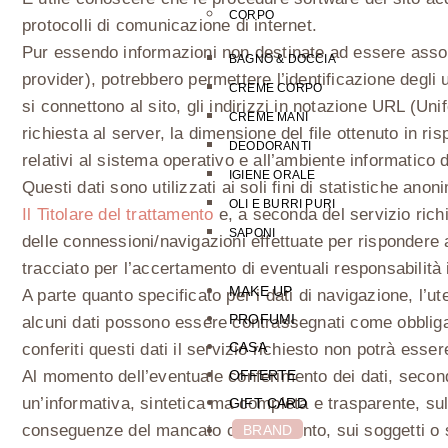
CORPO
protocolli di comunicazione di internet.
Pur essendo informazioni non destinate ad essere associat
BAGNO & DOCCIA
provider), potrebbero permettere l’identificazione degli u
CREME CORPO
si connettono al sito, gli indirizzi in notazione URL (Uni
CREME MANI
richiesta al server, la dimensione del file ottenuto in ri
DEODORANTI
relativi al sistema operativo e all’ambiente informatico d
IGIENE ORALE
Questi dati sono utilizzati ai soli fini di statistiche ano
OLI E BURRI PURI
Il Titolare del trattamento
e, a seconda del servizio rich
SAPONI
delle connessioni/navigazioni effettuate per rispondere al
tracciato per l’accertamento di eventuali responsabilità i
MAKE UP
A parte quanto specificato per i dati di navigazione, l’ute
PROFUMI
alcuni dati possono essere contrassegnati come obbligat
CASA
conferiti questi dati il servizio richiesto non potrà esse
OFFERTE
Al momento dell’eventuale conferimento dei dati, secondo
un’informativa, sintetica ma completa e trasparente, sulle
GIFT CARD
conseguenze del mancato conferimento, sui soggetti o sul
BRAND