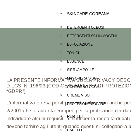
SKINCARE COREANA
DETERGENTI OLEOSI
DETERGENTI SCHIUMOGENI
ESFOLIAZIONE
TONICI
ESSENCE
SIERI/AMPOLLE
MASCHERA VISO
LA PRESENTE INFORMATIVA SULLA PRIVACY DESCR
D.LGS. N. 196/03 (CODICE IN MATERIA DI PROTEZ
CONTORNO OCCHI
“GDPR”)
CREME VISO
L’informativa è resa per il presente sito e non anche per
PROTEZIONE SOLARE
2/2001 che le autorità europee per la protezione dei dati 
PER LEI
individuare alcuni requisiti minimi per la raccolta di dati
devono fornire agli utenti quando questi si collegano a 
CAPELLI