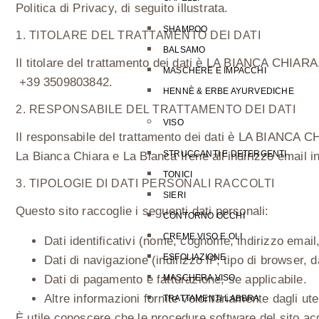
Politica di Privacy, di seguito illustrata.
SHAMPOO
1. TITOLARE DEL TRATTAMENTO DEI DATI
BALSAMO
Il titolare del trattamento dei dati è LA BIANCA CHIAR
MASCHERE E IMPACCHI
+39 3509803842
.
HENNÈ & ERBE AYURVEDICHE
2. RESPONSABILE DEL TRATTAMENTO DEI DATI
VISO
Il responsabile del trattamento dei dati è
LA BIANCA C
STRUCCANTI E DETERGENTI
La Bianca Chiara e La Bianca Irene
all’indirizzo email
i
TONICI
3. TIPOLOGIE DI DATI PERSONALI RACCOLTI
SIERI
Questo sito raccoglie i seguenti dati personali:
CONTORNO OCCHI
CREME VISO E OLI
Dati identificativi (nome, cognome, indirizzo email
ESFOLIAZIONE
Dati di navigazione (indirizzo IP, tipo di browser, da
MASCHERA VISO
Dati di pagamento e fatturazione, se applicabile.
Altre informazioni fornite volontariamente dagli ut
TRATTAMENTI LABBRA
È utile conoscere che le procedure software del sito acqu