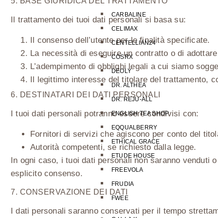
5. BASE GIURIDICA DEL TRATTAMENTO
CARBALINE
Il trattamento dei tuoi dati personali si basa su:
CELIMAX
Il consenso dell’utente per le finalità specificate.
CENTELLIAN24
La necessità di eseguire un contratto o di adottare 
COSRX
L’adempimento di obblighi legali a cui siamo sogget
DEOLY
Il legittimo interesse del titolare del trattamento, 
DR. ALTHEA
6. DESTINATARI DEI DATI PERSONALI
DR. REJU-ALL
I tuoi dati personali potranno essere condivisi con:
ENGLISH TEA SHOP
EQQUALBERRY
Fornitori di servizi che agiscono per conto del tito
ETHICAL GRACE
Autorità competenti, se richiesto dalla legge.
ETUDE HOUSE
In ogni caso, i tuoi dati personali non saranno venduti o 
FREEVOLA
esplicito consenso.
FRUDIA
7. CONSERVAZIONE DEI DATI
FWEE
I dati personali saranno conservati per il tempo strettam