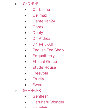
C-D-E-F
Carbaline
Celimax
Centellian24
Cosrx
Deoly
Dr. Althea
Dr. Reju-All
English Tea Shop
Eqqualberry
Ethical Grace
Etude House
FreeVola
Frudia
Fwee
G-H-I-J-K
Gentleaf
Haruharu Wonder
Heimish