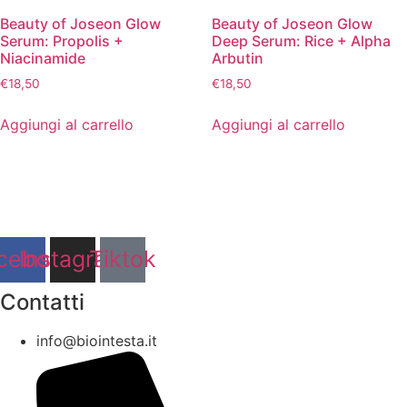
Beauty of Joseon Glow
Beauty of Joseon Glow
Serum: Propolis +
Deep Serum: Rice + Alpha
Niacinamide
Arbutin
€
18,50
€
18,50
Aggiungi al carrello
Aggiungi al carrello
Via della Regione 357 – 95037 San Giovanni La Punta (CT)
cebook
Instagram
Tiktok
Contatti
info@biointesta.it