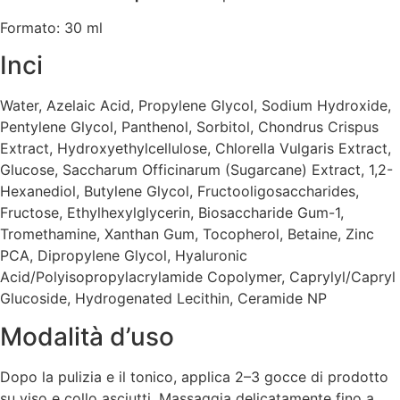
Formato: 30 ml
Inci
Water, Azelaic Acid, Propylene Glycol, Sodium Hydroxide,
Pentylene Glycol, Panthenol, Sorbitol, Chondrus Crispus
Extract, Hydroxyethylcellulose, Chlorella Vulgaris Extract,
Glucose, Saccharum Officinarum (Sugarcane) Extract, 1,2-
Hexanediol, Butylene Glycol, Fructooligosaccharides,
Fructose, Ethylhexylglycerin, Biosaccharide Gum-1,
Tromethamine, Xanthan Gum, Tocopherol, Betaine, Zinc
PCA, Dipropylene Glycol, Hyaluronic
Acid/Polyisopropylacrylamide Copolymer, Caprylyl/Capryl
Glucoside, Hydrogenated Lecithin, Ceramide NP
Modalità d’uso
Dopo la pulizia e il tonico, applica 2–3 gocce di prodotto
su viso e collo asciutti. Massaggia delicatamente fino a