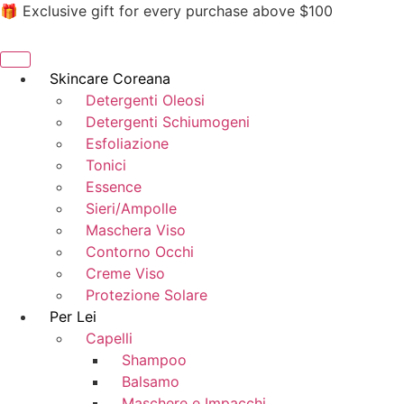
🎁 Exclusive gift for every purchase above $100
Skincare Coreana
Detergenti Oleosi
Detergenti Schiumogeni
Esfoliazione
Tonici
Essence
Sieri/Ampolle
Maschera Viso
Contorno Occhi
Creme Viso
Protezione Solare
Per Lei
Capelli
Shampoo
Balsamo
Maschere e Impacchi