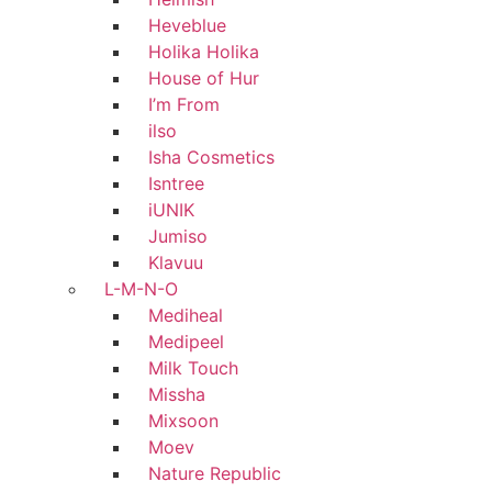
Heveblue
Holika Holika
House of Hur
I’m From
ilso
Isha Cosmetics
Isntree
iUNIK
Jumiso
Klavuu
L-M-N-O
Mediheal
Medipeel
Milk Touch
Missha
Mixsoon
Moev
Nature Republic