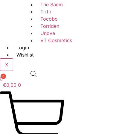
The Saem
Tirtir
Tocobo
Torriden
Unove
VT Cosmetics
Login
Wishlist
X
0
€
0,00
0