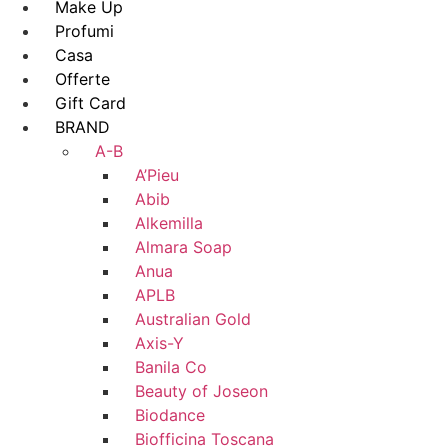
Make Up
Profumi
Casa
Offerte
Gift Card
BRAND
A-B
A’Pieu
Abib
Alkemilla
Almara Soap
Anua
APLB
Australian Gold
Axis-Y
Banila Co
Beauty of Joseon
Biodance
Biofficina Toscana