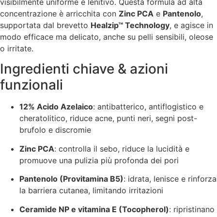
visibilmente uniforme e lenitivo. Questa formula ad alta
concentrazione è arricchita con
Zinc PCA
e
Pantenolo
,
supportata dal brevetto
Healzip™ Technology
, e agisce in
modo efficace ma delicato, anche su pelli sensibili, oleose
o irritate.
Ingredienti chiave & azioni
funzionali
12% Acido Azelaico
: antibatterico, antiflogistico e
cheratolitico, riduce acne, punti neri, segni post-
brufolo e discromie
Zinc PCA
: controlla il sebo, riduce la lucidità e
promuove una pulizia più profonda dei pori
Pantenolo (Provitamina B5)
: idrata, lenisce e rinforza
la barriera cutanea, limitando irritazioni
Ceramide NP e vitamina E (Tocopherol)
: ripristinano