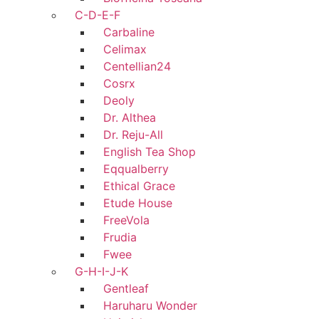
C-D-E-F
Carbaline
Celimax
Centellian24
Cosrx
Deoly
Dr. Althea
Dr. Reju-All
English Tea Shop
Eqqualberry
Ethical Grace
Etude House
FreeVola
Frudia
Fwee
G-H-I-J-K
Gentleaf
Haruharu Wonder