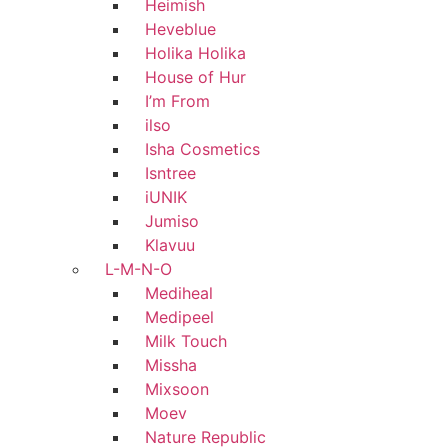
Heimish
Heveblue
Holika Holika
House of Hur
I’m From
ilso
Isha Cosmetics
Isntree
iUNIK
Jumiso
Klavuu
L-M-N-O
Mediheal
Medipeel
Milk Touch
Missha
Mixsoon
Moev
Nature Republic