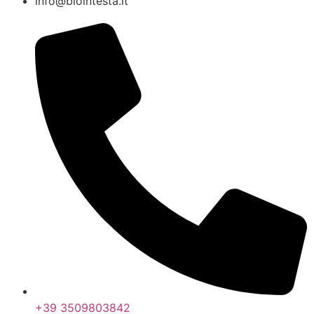
info@biointesta.it
+39 3509803842