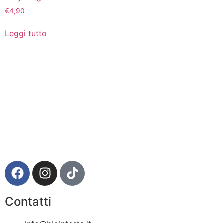
€
4,90
Leggi tutto
Via della Regione 357 – 95037 San Giovanni La Punta
(CT)
Contatti