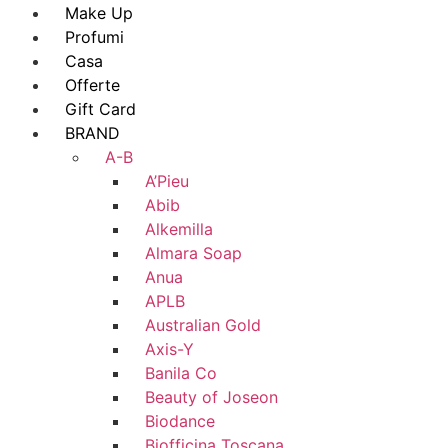
Make Up
Profumi
Casa
Offerte
Gift Card
BRAND
A-B
A’Pieu
Abib
Alkemilla
Almara Soap
Anua
APLB
Australian Gold
Axis-Y
Banila Co
Beauty of Joseon
Biodance
Biofficina Toscana