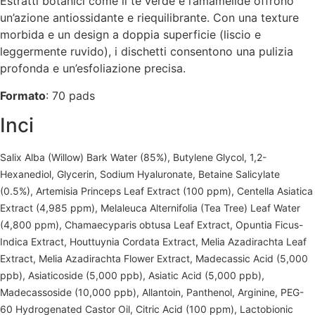
E
stratti botanici come il tè verde e l’amamelide offrono
un’azione antiossidante e riequilibrante. Con una texture
morbida e un design a doppia superficie (liscio e
leggermente ruvido), i dischetti consentono una pulizia
profonda e un’esfoliazione precisa.
Formato
: 70 pads
Inci
Salix Alba (Willow) Bark Water (85%), Butylene Glycol, 1,2-
Hexanediol, Glycerin, Sodium Hyaluronate, Betaine Salicylate
(0.5%), Artemisia Princeps Leaf Extract (100 ppm), Centella Asiatica
Extract (4,985 ppm), Melaleuca Alternifolia (Tea Tree) Leaf Water
(4,800 ppm), Chamaecyparis obtusa Leaf Extract, Opuntia Ficus-
Indica Extract, Houttuynia Cordata Extract, Melia Azadirachta Leaf
Extract, Melia Azadirachta Flower Extract, Madecassic Acid (5,000
ppb), Asiaticoside (5,000 ppb), Asiatic Acid (5,000 ppb),
Madecassoside (10,000 ppb), Allantoin, Panthenol, Arginine, PEG-
60 Hydrogenated Castor Oil, Citric Acid (100 ppm), Lactobionic