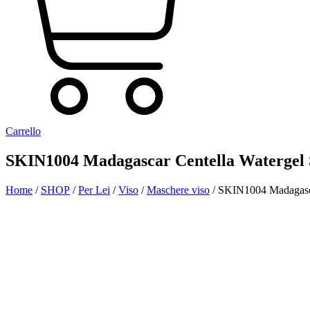
Carrello
SKIN1004 Madagascar Centella Watergel
Home
/
SHOP
/
Per Lei
/
Viso
/
Maschere viso
/ SKIN1004 Madagasca
Aggiunto alla Wishlist
Visualizza il tuo prodotto preferito nella Lista dei desideri
Vai alla Wishlist
Chiudi