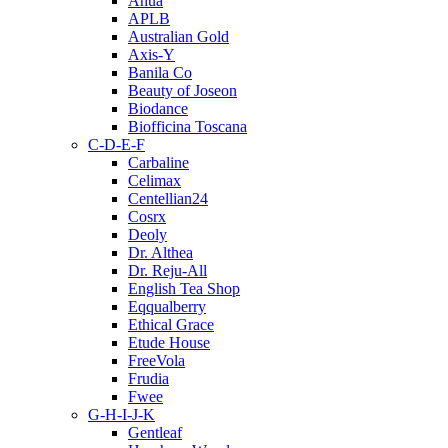
Anua
APLB
Australian Gold
Axis-Y
Banila Co
Beauty of Joseon
Biodance
Biofficina Toscana
C-D-E-F
Carbaline
Celimax
Centellian24
Cosrx
Deoly
Dr. Althea
Dr. Reju-All
English Tea Shop
Eqqualberry
Ethical Grace
Etude House
FreeVola
Frudia
Fwee
G-H-I-J-K
Gentleaf