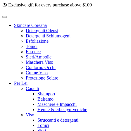
🎁 Exclusive gift for every purchase above $100
Skincare Coreana
Detergenti Oleosi
Detergenti Schiumogeni
Esfoliazione
Tonici
Essence
Sieri/Ampolle
Maschera Viso
Contorno Occhi
Creme Viso
Protezione Solare
Per Lei
Capelli
Shampoo
Balsamo
Maschere e Impacchi
Hennè & erbe ayurvediche
Viso
Struccanti e detergenti
Tonici
Sieri