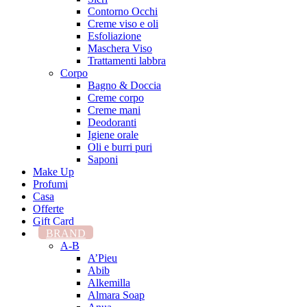
Contorno Occhi
Creme viso e oli
Esfoliazione
Maschera Viso
Trattamenti labbra
Corpo
Bagno & Doccia
Creme corpo
Creme mani
Deodoranti
Igiene orale
Oli e burri puri
Saponi
Make Up
Profumi
Casa
Offerte
Gift Card
BRAND
A-B
A’Pieu
Abib
Alkemilla
Almara Soap