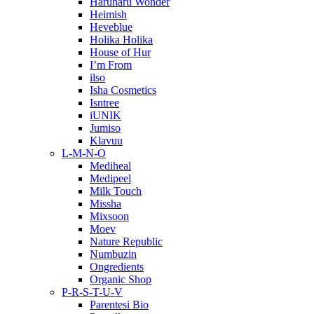
Haruharu Wonder
Heimish
Heveblue
Holika Holika
House of Hur
I’m From
ilso
Isha Cosmetics
Isntree
iUNIK
Jumiso
Klavuu
L-M-N-O
Mediheal
Medipeel
Milk Touch
Missha
Mixsoon
Moev
Nature Republic
Numbuzin
Ongredients
Organic Shop
P-R-S-T-U-V
Parentesi Bio