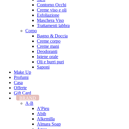
Contorno Occhi
Creme viso e oli
Esfoliazione
Maschera Viso
Trattamenti labbra
Corpo
Bagno & Doccia
Creme corpo
Creme mani
Deodoranti
Igiene orale
Oli e burri puri
Saponi
Make Up
Profumi
Casa
Offerte
Gift Card
BRAND
A-B
A’Pieu
Abib
Alkemilla
Almara Soap