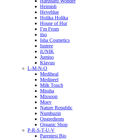
Haruharu Wonder
Heimish
Heveblue
Holika Holika
House of Hur
I’m From
ilso
Isha Cosmetics
Isntree
iUNIK
Jumiso
Klavuu
L-M-N-O
Mediheal
Medipeel
Milk Touch
Missha
Mixsoon
Moev
Nature Republic
Numbuzin
Ongredients
Organic Shop
P-R-S-T-U-V
Parentesi Bio