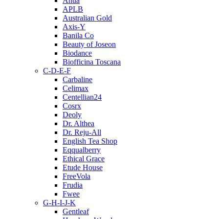
Anua
APLB
Australian Gold
Axis-Y
Banila Co
Beauty of Joseon
Biodance
Biofficina Toscana
C-D-E-F
Carbaline
Celimax
Centellian24
Cosrx
Deoly
Dr. Althea
Dr. Reju-All
English Tea Shop
Eqqualberry
Ethical Grace
Etude House
FreeVola
Frudia
Fwee
G-H-I-J-K
Gentleaf