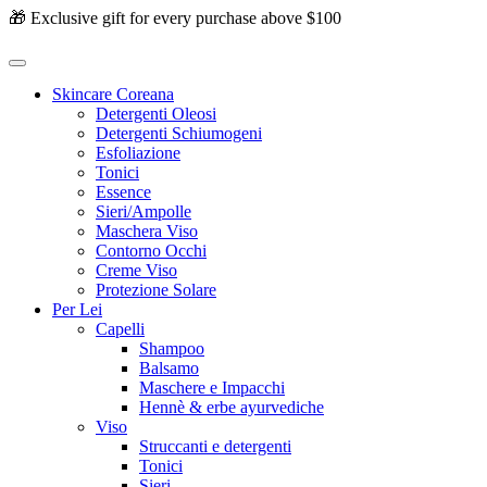
🎁 Exclusive gift for every purchase above $100
Skincare Coreana
Detergenti Oleosi
Detergenti Schiumogeni
Esfoliazione
Tonici
Essence
Sieri/Ampolle
Maschera Viso
Contorno Occhi
Creme Viso
Protezione Solare
Per Lei
Capelli
Shampoo
Balsamo
Maschere e Impacchi
Hennè & erbe ayurvediche
Viso
Struccanti e detergenti
Tonici
Sieri