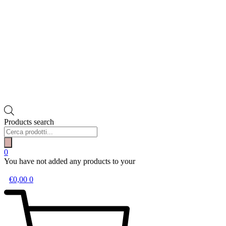
Products search
0
You have not added any products to your
wishlist.
€
0,00
0