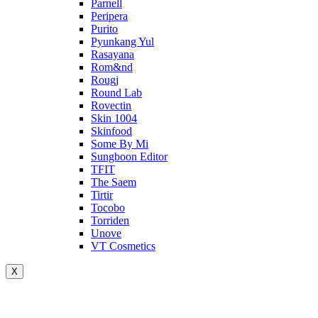
Parnell
Peripera
Purito
Pyunkang Yul
Rasayana
Rom&nd
Rougj
Round Lab
Rovectin
Skin 1004
Skinfood
Some By Mi
Sungboon Editor
TFIT
The Saem
Tirtir
Tocobo
Torriden
Unove
VT Cosmetics
X