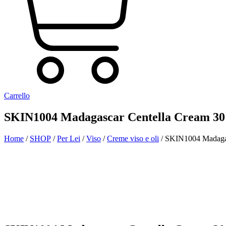
Carrello
SKIN1004 Madagascar Centella Cream 3
Home
/
SHOP
/
Per Lei
/
Viso
/
Creme viso e oli
/ SKIN1004 Madaga
Aggiunto alla Wishlist
Visualizza il tuo prodotto preferito nella Lista dei desideri
Vai alla Wishlist
Chiudi