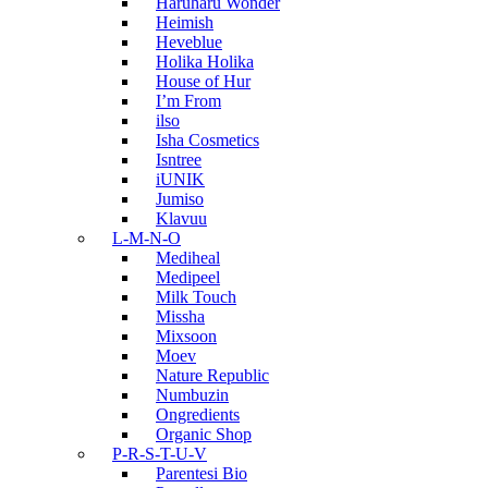
Haruharu Wonder
Heimish
Heveblue
Holika Holika
House of Hur
I’m From
ilso
Isha Cosmetics
Isntree
iUNIK
Jumiso
Klavuu
L-M-N-O
Mediheal
Medipeel
Milk Touch
Missha
Mixsoon
Moev
Nature Republic
Numbuzin
Ongredients
Organic Shop
P-R-S-T-U-V
Parentesi Bio