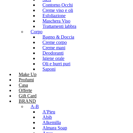
Contorno Occhi
Creme viso e oli
Esfoliazione
Maschera Viso
Trattamenti labbra
Corpo
Bagno & Doccia
Creme corpo
Creme mani
Deodoranti
Igiene orale
Oli e burri puri
Saponi
Make Up
Profumi
Casa
Offerte
Gift Card
BRAND
A-B
A’Pieu
Abib
Alkemilla
Almara Soap