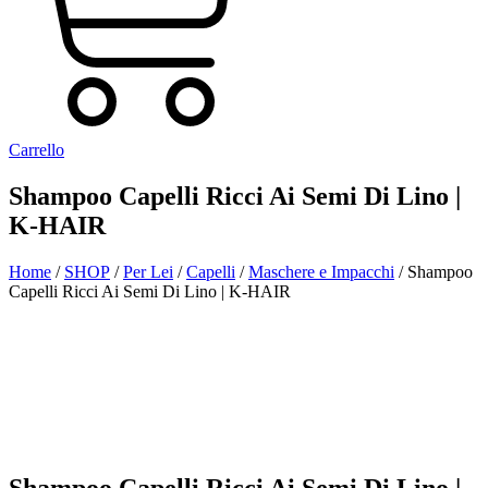
Carrello
Shampoo Capelli Ricci Ai Semi Di Lino |
K-HAIR
Home
/
SHOP
/
Per Lei
/
Capelli
/
Maschere e Impacchi
/ Shampoo
Capelli Ricci Ai Semi Di Lino | K-HAIR
Aggiunto alla Wishlist
Visualizza il tuo prodotto preferito nella Lista dei desideri
Vai alla Wishlist
Chiudi
Shampoo Capelli Ricci Ai Semi Di Lino |