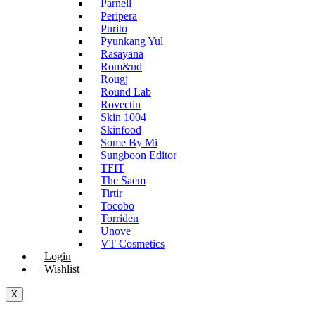
Parnell
Peripera
Purito
Pyunkang Yul
Rasayana
Rom&nd
Rougj
Round Lab
Rovectin
Skin 1004
Skinfood
Some By Mi
Sungboon Editor
TFIT
The Saem
Tirtir
Tocobo
Torriden
Unove
VT Cosmetics
Login
Wishlist
X