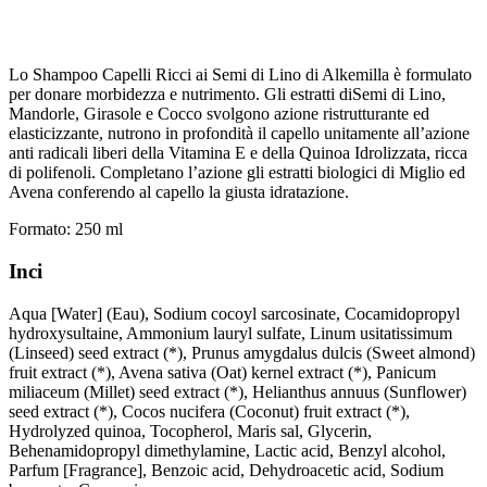
Lo Shampoo Capelli Ricci ai Semi di Lino di Alkemilla è formulato
per donare morbidezza e nutrimento. Gli estratti diSemi di Lino,
Mandorle, Girasole e Cocco svolgono azione ristrutturante ed
elasticizzante, nutrono in profondità il capello unitamente all’azione
anti radicali liberi della Vitamina E e della Quinoa Idrolizzata, ricca
di polifenoli. Completano l’azione gli estratti biologici di Miglio ed
Avena conferendo al capello la giusta idratazione.
Formato: 250 ml
Inci
Aqua [Water] (Eau), Sodium cocoyl sarcosinate, Cocamidopropyl
hydroxysultaine, Ammonium lauryl sulfate, Linum usitatissimum
(Linseed) seed extract (*), Prunus amygdalus dulcis (Sweet almond)
fruit extract (*), Avena sativa (Oat) kernel extract (*), Panicum
miliaceum (Millet) seed extract (*), Helianthus annuus (Sunflower)
seed extract (*), Cocos nucifera (Coconut) fruit extract (*),
Hydrolyzed quinoa, Tocopherol, Maris sal, Glycerin,
Behenamidopropyl dimethylamine, Lactic acid, Benzyl alcohol,
Parfum [Fragrance], Benzoic acid, Dehydroacetic acid, Sodium