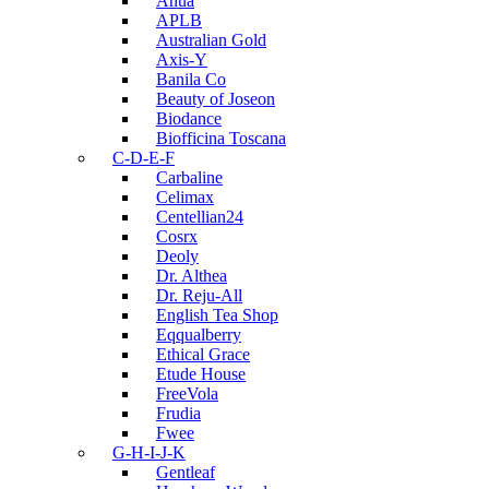
Anua
APLB
Australian Gold
Axis-Y
Banila Co
Beauty of Joseon
Biodance
Biofficina Toscana
C-D-E-F
Carbaline
Celimax
Centellian24
Cosrx
Deoly
Dr. Althea
Dr. Reju-All
English Tea Shop
Eqqualberry
Ethical Grace
Etude House
FreeVola
Frudia
Fwee
G-H-I-J-K
Gentleaf