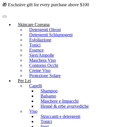
🎁 Exclusive gift for every purchase above $100
Skincare Coreana
Detergenti Oleosi
Detergenti Schiumogeni
Esfoliazione
Tonici
Essence
Sieri/Ampolle
Maschera Viso
Contorno Occhi
Creme Viso
Protezione Solare
Per Lei
Capelli
Shampoo
Balsamo
Maschere e Impacchi
Hennè & erbe ayurvediche
Viso
Struccanti e detergenti
Tonici
Sieri