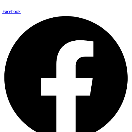
Via della Regione 357 – 95037 San Giovanni La Punta (CT)
Facebook