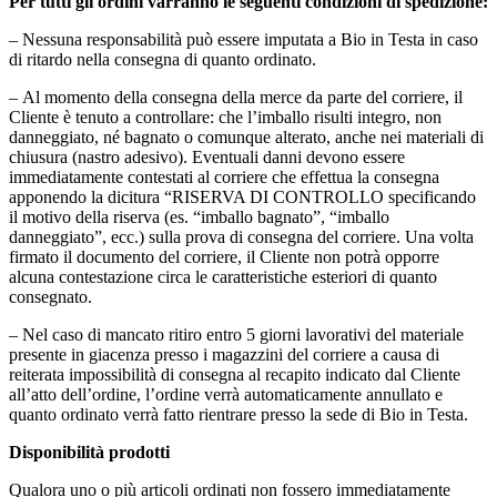
Per tutti gli ordini varranno le seguenti condizioni di spedizione:
– Nessuna responsabilità può essere imputata a Bio in Testa in caso
di ritardo nella consegna di quanto ordinato.
– Al momento della consegna della merce da parte del corriere, il
Cliente è tenuto a controllare: che l’imballo risulti integro, non
danneggiato, né bagnato o comunque alterato, anche nei materiali di
chiusura (nastro adesivo). Eventuali danni devono essere
immediatamente contestati al corriere che effettua la consegna
apponendo la dicitura “RISERVA DI CONTROLLO specificando
il motivo della riserva (es. “imballo bagnato”, “imballo
danneggiato”, ecc.) sulla prova di consegna del corriere. Una volta
firmato il documento del corriere, il Cliente non potrà opporre
alcuna contestazione circa le caratteristiche esteriori di quanto
consegnato.
– Nel caso di mancato ritiro entro 5 giorni lavorativi del materiale
presente in giacenza presso i magazzini del corriere a causa di
reiterata impossibilità di consegna al recapito indicato dal Cliente
all’atto dell’ordine, l’ordine verrà automaticamente annullato e
quanto ordinato verrà fatto rientrare presso la sede di Bio in Testa.
Disponibilità prodotti
Qualora uno o più articoli ordinati non fossero immediatamente