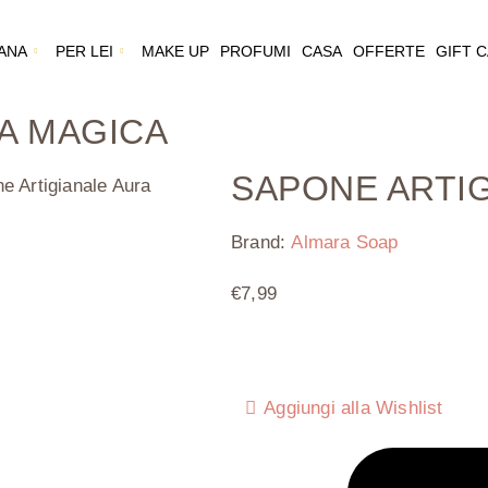
ANA
PER LEI
MAKE UP
PROFUMI
CASA
OFFERTE
GIFT 
A MAGICA
SAPONE ARTI
e Artigianale Aura
Brand:
Almara Soap
€
7,99
Aggiungi alla Wishlist