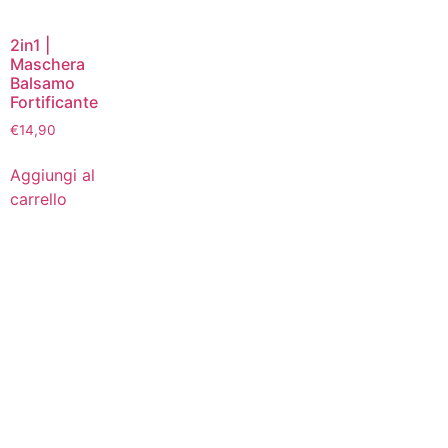
2in1 |
Maschera
Balsamo
Fortificante
€
14,90
Aggiungi al
carrello
Via della Regione 357 – 95037 San Giovanni La Punta
(CT)