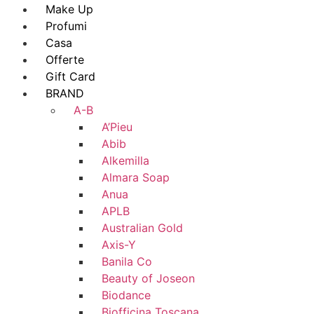
Make Up
Profumi
Casa
Offerte
Gift Card
BRAND
A-B
A’Pieu
Abib
Alkemilla
Almara Soap
Anua
APLB
Australian Gold
Axis-Y
Banila Co
Beauty of Joseon
Biodance
Biofficina Toscana