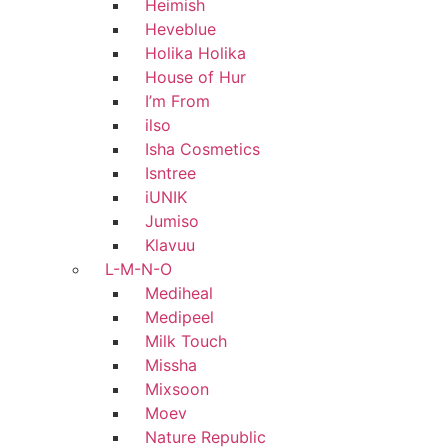
Heimish
Heveblue
Holika Holika
House of Hur
I’m From
ilso
Isha Cosmetics
Isntree
iUNIK
Jumiso
Klavuu
L-M-N-O
Mediheal
Medipeel
Milk Touch
Missha
Mixsoon
Moev
Nature Republic