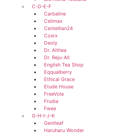
C-D-E-F
Carbaline
Celimax
Centellian24
Cosrx
Deoly
Dr. Althea
Dr. Reju-All
English Tea Shop
Eqqualberry
Ethical Grace
Etude House
FreeVola
Frudia
Fwee
G-H-I-J-K
Gentleaf
Haruharu Wonder