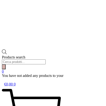
Products search
0
You have not added any products to your
wishlist.
€
0,00
0