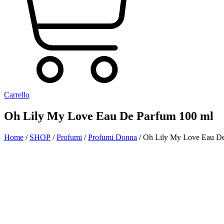
Carrello
Oh Lily My Love Eau De Parfum 100 ml
Home
/
SHOP
/
Profumi
/
Profumi Donna
/ Oh Lily My Love Eau De
Aggiunto alla Wishlist
Visualizza il tuo prodotto preferito nella Lista dei desideri