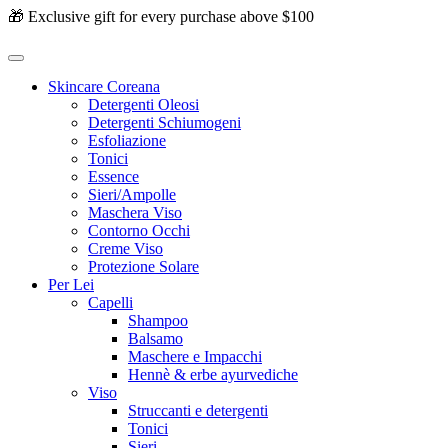
🎁 Exclusive gift for every purchase above $100
Skincare Coreana
Detergenti Oleosi
Detergenti Schiumogeni
Esfoliazione
Tonici
Essence
Sieri/Ampolle
Maschera Viso
Contorno Occhi
Creme Viso
Protezione Solare
Per Lei
Capelli
Shampoo
Balsamo
Maschere e Impacchi
Hennè & erbe ayurvediche
Viso
Struccanti e detergenti
Tonici
Sieri