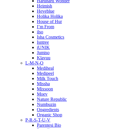
Haruharu Wonder
Heimish
Heveblue
Holika Holika
House of Hur
I’m From
ilso
Isha Cosmetics
Isntree
iUNIK
Jumiso
Klavuu
L-M-N-O
Mediheal
Medipeel
Milk Touch
Missha
Mixsoon
Moev
Nature Republic
Numbuzin
Ongredients
Organic Shop
P-R-S-T-U-V
Parentesi Bio