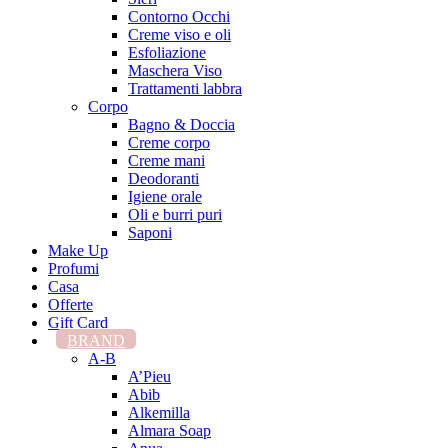
Contorno Occhi
Creme viso e oli
Esfoliazione
Maschera Viso
Trattamenti labbra
Corpo
Bagno & Doccia
Creme corpo
Creme mani
Deodoranti
Igiene orale
Oli e burri puri
Saponi
Make Up
Profumi
Casa
Offerte
Gift Card
BRAND
A-B
A’Pieu
Abib
Alkemilla
Almara Soap