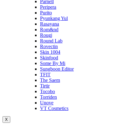
Parnell
Peripera
Purito
Pyunkang Yul
Rasayana
Rom&nd
Rougj
Round Lab
Rovectin
Skin 1004
Skinfood
Some By Mi
Sungboon Editor
TFIT
The Saem
Tirtir
Tocobo
Torriden
Unove
VT Cosmetics
X