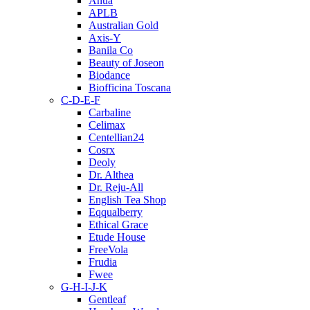
Anua
APLB
Australian Gold
Axis-Y
Banila Co
Beauty of Joseon
Biodance
Biofficina Toscana
C-D-E-F
Carbaline
Celimax
Centellian24
Cosrx
Deoly
Dr. Althea
Dr. Reju-All
English Tea Shop
Eqqualberry
Ethical Grace
Etude House
FreeVola
Frudia
Fwee
G-H-I-J-K
Gentleaf