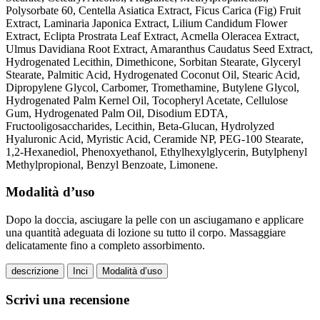
Polysorbate 60, Centella Asiatica Extract, Ficus Carica (Fig) Fruit
Extract, Laminaria Japonica Extract, Lilium Candidum Flower
Extract, Eclipta Prostrata Leaf Extract, Acmella Oleracea Extract,
Ulmus Davidiana Root Extract, Amaranthus Caudatus Seed Extract,
Hydrogenated Lecithin, Dimethicone, Sorbitan Stearate, Glyceryl
Stearate, Palmitic Acid, Hydrogenated Coconut Oil, Stearic Acid,
Dipropylene Glycol, Carbomer, Tromethamine, Butylene Glycol,
Hydrogenated Palm Kernel Oil, Tocopheryl Acetate, Cellulose
Gum, Hydrogenated Palm Oil, Disodium EDTA,
Fructooligosaccharides, Lecithin, Beta-Glucan, Hydrolyzed
Hyaluronic Acid, Myristic Acid, Ceramide NP, PEG-100 Stearate,
1,2-Hexanediol, Phenoxyethanol, Ethylhexylglycerin, Butylphenyl
Methylpropional, Benzyl Benzoate, Limonene.
Modalità d’uso
Dopo la doccia, asciugare la pelle con un asciugamano e applicare
una quantità adeguata di lozione su tutto il corpo. Massaggiare
delicatamente fino a completo assorbimento.
descrizione
Inci
Modalità d’uso
Scrivi una recensione