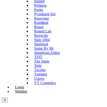
Parnell
Peripera
Purito
Pyunkang Yul
Rasayana
Rom&nd
Rougj
Round Lab
Rovectin
Skin 1004
Skinfood
Some By Mi
Sungboon Editor
TFIT
The Saem
Tirtir
Tocobo
Torriden
Unove
VT Cosmetics
Login
Wishlist
X