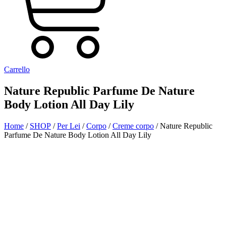
Carrello
Nature Republic Parfume De Nature
Body Lotion All Day Lily
Home
/
SHOP
/
Per Lei
/
Corpo
/
Creme corpo
/ Nature Republic
Parfume De Nature Body Lotion All Day Lily
Aggiunto alla Wishlist
Visualizza il tuo prodotto preferito nella Lista dei desideri
Vai alla Wishlist
Chiudi