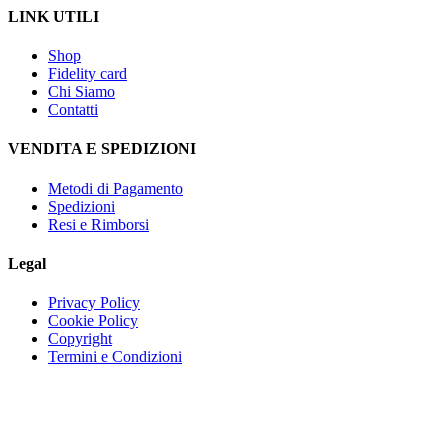
LINK UTILI
Shop
Fidelity card
Chi Siamo
Contatti
VENDITA E SPEDIZIONI
Metodi di Pagamento
Spedizioni
Resi e Rimborsi
Legal
Privacy Policy
Cookie Policy
Copyright
Termini e Condizioni
Via della Regione 35795037 San Giovanni La Punta (CT)