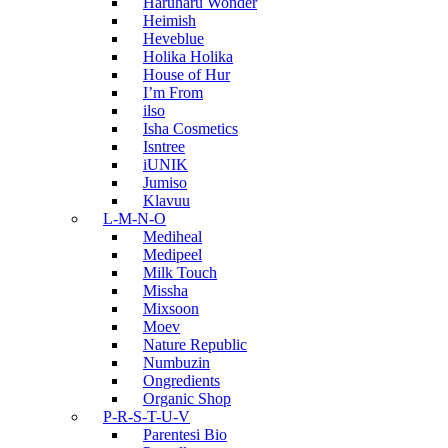
Haruharu Wonder
Heimish
Heveblue
Holika Holika
House of Hur
I’m From
ilso
Isha Cosmetics
Isntree
iUNIK
Jumiso
Klavuu
L-M-N-O
Mediheal
Medipeel
Milk Touch
Missha
Mixsoon
Moev
Nature Republic
Numbuzin
Ongredients
Organic Shop
P-R-S-T-U-V
Parentesi Bio