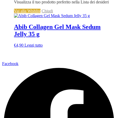
Visualizza il tuo prodotto preferito nella Lista dei desideri
Vai alla Wishlist
Chiudi
Abib Collagen Gel Mask Sedum
Jelly 35 g
€
4,90
Leggi tutto
Via della Regione 357 – 95037 San Giovanni La Punta (CT)
Facebook