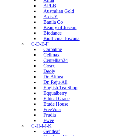
Anua
APLB
Australian Gold
Axis-Y
Banila Co
Beauty of Joseon
Biodance
Biofficina Toscana
C-D-E-F
Carbaline
Celimax
Centellian24
Cosrx
Deoly
Dr. Althea
Dr. Reju-All
English Tea Shop
Eqqualberry
Ethical Grace
Etude House
FreeVola
Frudia
Fwee
G-H-I-J-K
Gentleaf