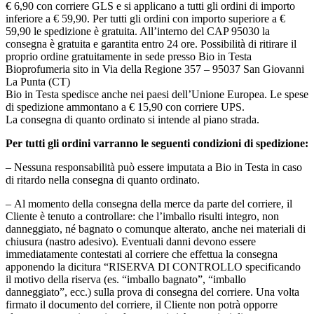
€ 6,90 con corriere GLS e si applicano a tutti gli ordini di importo
inferiore a € 59,90. Per tutti gli ordini con importo superiore a €
59,90 le spedizione è gratuita. All’interno del CAP 95030 la
consegna è gratuita e garantita entro 24 ore. Possibilità di ritirare il
proprio ordine gratuitamente in sede presso Bio in Testa
Bioprofumeria sito in Via della Regione 357 – 95037 San Giovanni
La Punta (CT)
Bio in Testa spedisce anche nei paesi dell’Unione Europea. Le spese
di spedizione ammontano a € 15,90 con corriere UPS.
La consegna di quanto ordinato si intende al piano strada.
Per tutti gli ordini varranno le seguenti condizioni di spedizione:
– Nessuna responsabilità può essere imputata a Bio in Testa in caso
di ritardo nella consegna di quanto ordinato.
– Al momento della consegna della merce da parte del corriere, il
Cliente è tenuto a controllare: che l’imballo risulti integro, non
danneggiato, né bagnato o comunque alterato, anche nei materiali di
chiusura (nastro adesivo). Eventuali danni devono essere
immediatamente contestati al corriere che effettua la consegna
apponendo la dicitura “RISERVA DI CONTROLLO specificando
il motivo della riserva (es. “imballo bagnato”, “imballo
danneggiato”, ecc.) sulla prova di consegna del corriere. Una volta
firmato il documento del corriere, il Cliente non potrà opporre