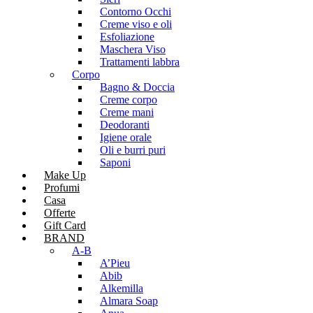
Contorno Occhi
Creme viso e oli
Esfoliazione
Maschera Viso
Trattamenti labbra
Corpo
Bagno & Doccia
Creme corpo
Creme mani
Deodoranti
Igiene orale
Oli e burri puri
Saponi
Make Up
Profumi
Casa
Offerte
Gift Card
BRAND
A-B
A’Pieu
Abib
Alkemilla
Almara Soap