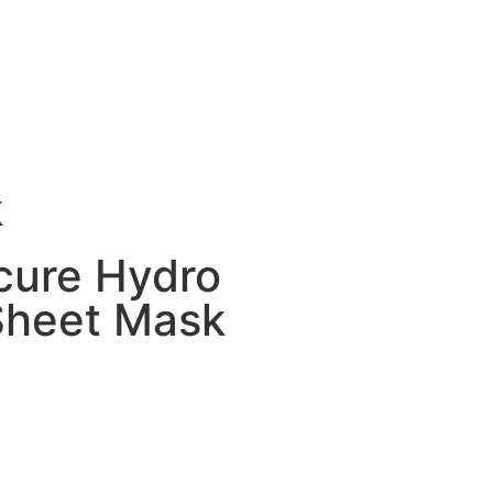
k
cure Hydro
Sheet Mask