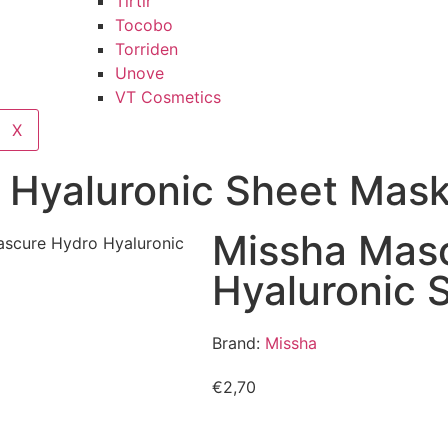
Tirtir
Tocobo
Torriden
Unove
VT Cosmetics
X
 Hyaluronic Sheet Mas
Missha Mas
ascure Hydro Hyaluronic
Hyaluronic 
Brand:
Missha
€
2,70