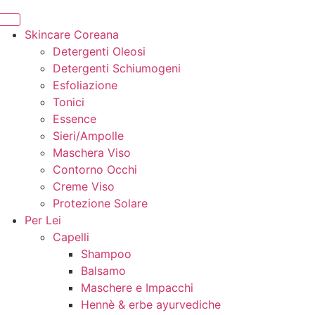
Skincare Coreana
Detergenti Oleosi
Detergenti Schiumogeni
Esfoliazione
Tonici
Essence
Sieri/Ampolle
Maschera Viso
Contorno Occhi
Creme Viso
Protezione Solare
Per Lei
Capelli
Shampoo
Balsamo
Maschere e Impacchi
Hennè & erbe ayurvediche