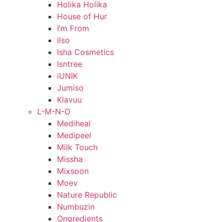
Holika Holika
House of Hur
I’m From
ilso
Isha Cosmetics
Isntree
iUNIK
Jumiso
Klavuu
L-M-N-O
Mediheal
Medipeel
Milk Touch
Missha
Mixsoon
Moev
Nature Republic
Numbuzin
Ongredients