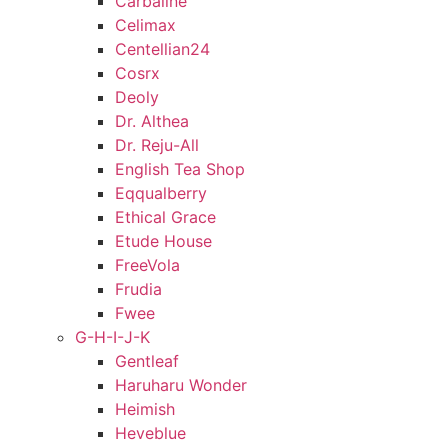
Carbaline
Celimax
Centellian24
Cosrx
Deoly
Dr. Althea
Dr. Reju-All
English Tea Shop
Eqqualberry
Ethical Grace
Etude House
FreeVola
Frudia
Fwee
G-H-I-J-K
Gentleaf
Haruharu Wonder
Heimish
Heveblue