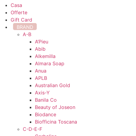
Casa
Offerte
Gift Card
BRAND
A-B
A’Pieu
Abib
Alkemilla
Almara Soap
Anua
APLB
Australian Gold
Axis-Y
Banila Co
Beauty of Joseon
Biodance
Biofficina Toscana
C-D-E-F