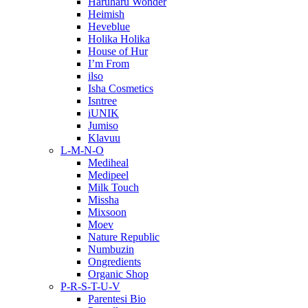
Haruharu Wonder
Heimish
Heveblue
Holika Holika
House of Hur
I’m From
ilso
Isha Cosmetics
Isntree
iUNIK
Jumiso
Klavuu
L-M-N-O
Mediheal
Medipeel
Milk Touch
Missha
Mixsoon
Moev
Nature Republic
Numbuzin
Ongredients
Organic Shop
P-R-S-T-U-V
Parentesi Bio