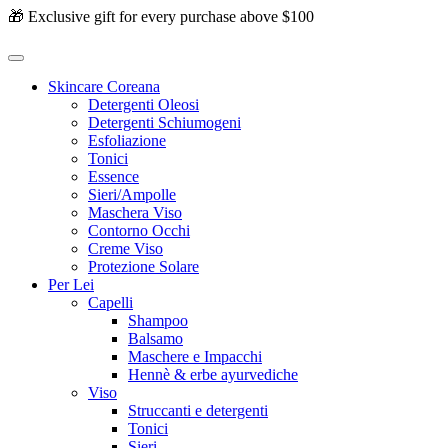
🎁 Exclusive gift for every purchase above $100
Skincare Coreana
Detergenti Oleosi
Detergenti Schiumogeni
Esfoliazione
Tonici
Essence
Sieri/Ampolle
Maschera Viso
Contorno Occhi
Creme Viso
Protezione Solare
Per Lei
Capelli
Shampoo
Balsamo
Maschere e Impacchi
Hennè & erbe ayurvediche
Viso
Struccanti e detergenti
Tonici
Sieri