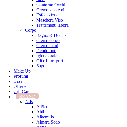
Contorno Occhi
Creme viso e oli
Esfoliazione
Maschera Viso
Trattamenti labbra
Corpo
Bagno & Doccia
Creme corpo
Creme mani
Deodoranti
Igiene orale
Oli e burri puri
Saponi
Make Up
Profumi
Casa
Offerte
Gift Card
BRAND
A-B
A’Pieu
Abib
Alkemilla
Almara Soap