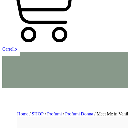
Carrello
Home
/
SHOP
/
Profumi
/
Profumi Donna
/ Meet Me in Vani