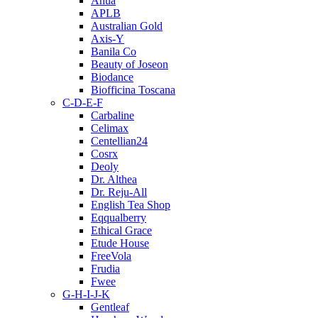
Anua
APLB
Australian Gold
Axis-Y
Banila Co
Beauty of Joseon
Biodance
Biofficina Toscana
C-D-E-F
Carbaline
Celimax
Centellian24
Cosrx
Deoly
Dr. Althea
Dr. Reju-All
English Tea Shop
Eqqualberry
Ethical Grace
Etude House
FreeVola
Frudia
Fwee
G-H-I-J-K
Gentleaf