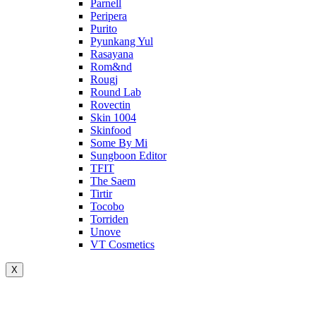
Parnell
Peripera
Purito
Pyunkang Yul
Rasayana
Rom&nd
Rougj
Round Lab
Rovectin
Skin 1004
Skinfood
Some By Mi
Sungboon Editor
TFIT
The Saem
Tirtir
Tocobo
Torriden
Unove
VT Cosmetics
X