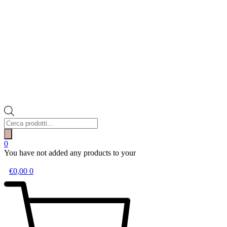
Products
search
0
You have not added any products to your
wishlist.
€
0,00
0