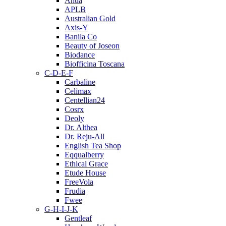
Anua
APLB
Australian Gold
Axis-Y
Banila Co
Beauty of Joseon
Biodance
Biofficina Toscana
C-D-E-F
Carbaline
Celimax
Centellian24
Cosrx
Deoly
Dr. Althea
Dr. Reju-All
English Tea Shop
Eqqualberry
Ethical Grace
Etude House
FreeVola
Frudia
Fwee
G-H-I-J-K
Gentleaf