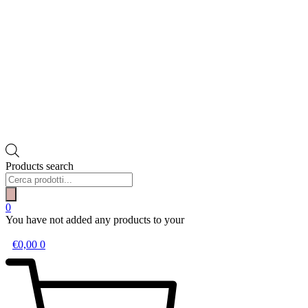
Products search
0
You have not added any products to your
wishlist.
€
0,00
0