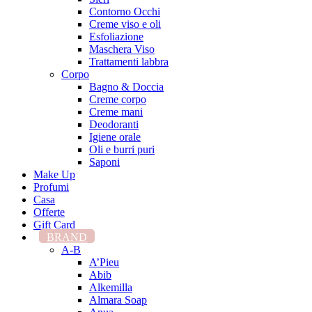
Contorno Occhi
Creme viso e oli
Esfoliazione
Maschera Viso
Trattamenti labbra
Corpo
Bagno & Doccia
Creme corpo
Creme mani
Deodoranti
Igiene orale
Oli e burri puri
Saponi
Make Up
Profumi
Casa
Offerte
Gift Card
BRAND
A-B
A’Pieu
Abib
Alkemilla
Almara Soap