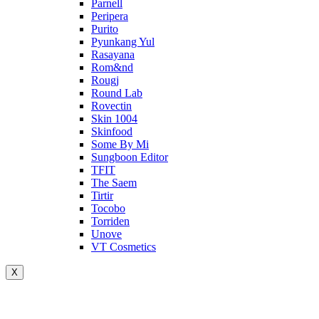
Parnell
Peripera
Purito
Pyunkang Yul
Rasayana
Rom&nd
Rougj
Round Lab
Rovectin
Skin 1004
Skinfood
Some By Mi
Sungboon Editor
TFIT
The Saem
Tirtir
Tocobo
Torriden
Unove
VT Cosmetics
X