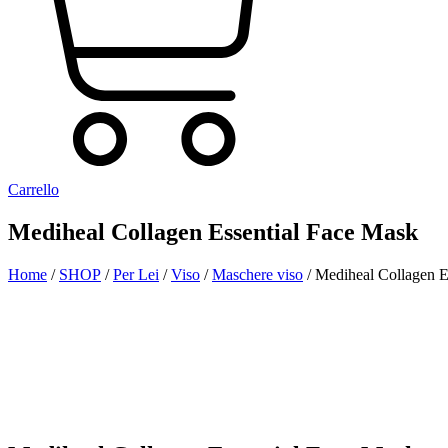
Carrello
Mediheal Collagen Essential Face Mask
Home
/
SHOP
/
Per Lei
/
Viso
/
Maschere viso
/ Mediheal Collagen E
Aggiunto alla Wishlist
Visualizza il tuo prodotto preferito nella Lista dei desideri
Vai alla Wishlist
Chiudi