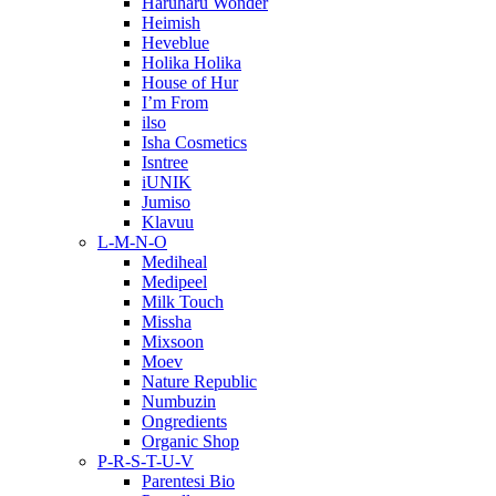
Haruharu Wonder
Heimish
Heveblue
Holika Holika
House of Hur
I’m From
ilso
Isha Cosmetics
Isntree
iUNIK
Jumiso
Klavuu
L-M-N-O
Mediheal
Medipeel
Milk Touch
Missha
Mixsoon
Moev
Nature Republic
Numbuzin
Ongredients
Organic Shop
P-R-S-T-U-V
Parentesi Bio