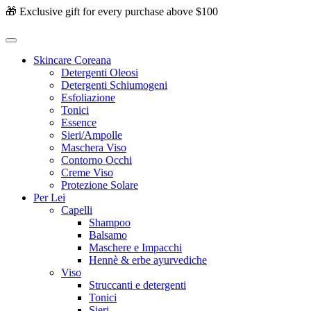
🎁 Exclusive gift for every purchase above $100
Skincare Coreana
Detergenti Oleosi
Detergenti Schiumogeni
Esfoliazione
Tonici
Essence
Sieri/Ampolle
Maschera Viso
Contorno Occhi
Creme Viso
Protezione Solare
Per Lei
Capelli
Shampoo
Balsamo
Maschere e Impacchi
Hennè & erbe ayurvediche
Viso
Struccanti e detergenti
Tonici
Sieri