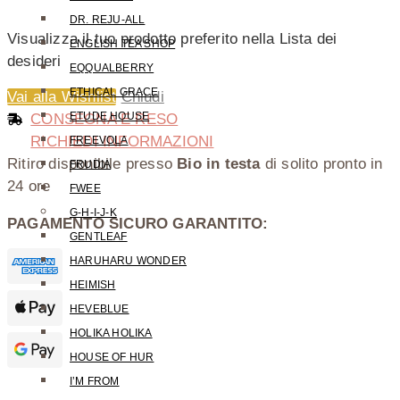
DR. REJU-ALL
Visualizza il tuo prodotto preferito nella Lista dei
ENGLISH TEA SHOP
desideri
EQQUALBERRY
ETHICAL GRACE
Vai alla Wishlist
Chiudi
ETUDE HOUSE
CONSEGNA E RESO
RICHIEDI INFORMAZIONI
FREEVOLA
Ritiro disponibile presso
Bio in testa
di solito pronto in
FRUDIA
24 ore
FWEE
G-H-I-J-K
PAGAMENTO SICURO GARANTITO:
GENTLEAF
HARUHARU WONDER
HEIMISH
HEVEBLUE
HOLIKA HOLIKA
HOUSE OF HUR
I’M FROM