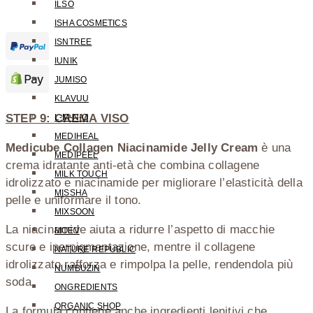
ILSO
ISHA COSMETICS
ISNTREE
IUNIK
JUMISO
KLAVUU
STEP 9: CREMA VISO
L-M-N-O
MEDIHEAL
Medicube Collagen Niacinamide Jelly Cream
è una
MEDIPEEL
crema idratante anti-età che combina collagene
MILK TOUCH
idrolizzato e niacinamide per migliorare l’elasticità della
MISSHA
pelle e uniformare il tono.
MIXSOON
La niacinamide aiuta a ridurre l’aspetto di macchie
MOEV
scure e iperpigmentazione, mentre il collagene
NATURE REPUBLIC
idrolizzato rafforza e rimpolpa la pelle, rendendola più
NUMBUZIN
soda.
ONGREDIENTS
ORGANIC SHOP
La formula contiene anche ingredienti lenitivi che