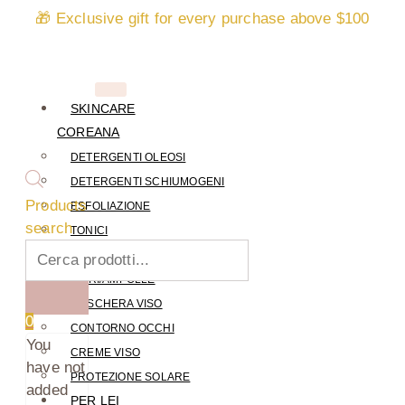
🎁 Exclusive gift for every purchase above $100
SKINCARE
COREANA
DETERGENTI OLEOSI
DETERGENTI SCHIUMOGENI
Products
ESFOLIAZIONE
search
TONICI
ESSENCE
SIERI/AMPOLLE
MASCHERA VISO
0
CONTORNO OCCHI
You
CREME VISO
have not
PROTEZIONE SOLARE
added
PER LEI