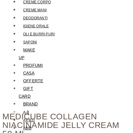
CREME CORPO
CREME MANI
DEODORANTI
Aggiunto alla Wishlist
IGIENE ORALE
OLI E BURRI PURI
SAPONI
MAKE
UP
PROFUMI
CASA
OFFERTE
GIFT
Visualizza il tuo prodotto preferito nella Lista dei
CARD
desideri
BRAND
Vai alla Wishlist
Chiudi
A-B
MEDICUBE COLLAGEN
A’PIEU
NIACINAMIDE JELLY CREAM
ABIB