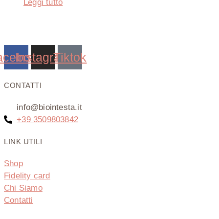
Leggi tutto
Via della Regione 357 – 95037 San Giovanni La Punta
(CT)
acebook
Instagram
Tiktok
CONTATTI
info@biointesta.it
+39 3509803842
LINK UTILI
Shop
Fidelity card
Chi Siamo
Contatti