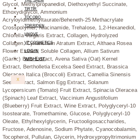
THE SAEM
Glycol, Methylpropanediol, Diethoxyethyl Succinate,
TIRTIR
Ethoxydiglycol, Ammonium
TOCOBO
Acryloyldimethyltaurate/Beheneth-25 Methacrylate
TORRIDEN
Crosspolymer, Niacinamide, Trehalose, 1,2-Hexanediol,
UNOVE
Chlorella Vulgaris Extract, Collagen, Hydrolyzed
Collagen, Cynanchum Atratum Extract, Althaea Rosea
VT COSMETICS
Flower Extract, Soluble Collagen, Allium Sativum
LOGIN
(Garlic) Bulb Extract, Avena Sativa (Oat) Kernel
WISHLIST
Extract, Bertholletia Excelsa Seed Extract, Brassica
Oleracea Italica (Broccoli) Extract, Camellia Sinensis
X
Seed Extract, Salmon Egg Extract, Solanum
Lycopersicum (Tomato) Fruit Extract, Spinacia Oleracea
(Spinach) Leaf Extract, Vaccinium Angustifolium
(Blueberry) Fruit Extract, Wine Extract, Polyglyceryl-10
Isostearate, Tromethamine, Glucose, Polyglyceryl-10
Oleate, Ethylhexylglycerin, Fructooligosaccharides,
Fructose, Adenosine, Sodium Phytate, Cyanocobalamin,
Tocopherol, Pullulan, Glycerin, Hydroxypropyltrimonium