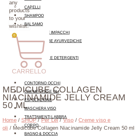
any
CAPELLI
products
SHAMPOO
to your
BALSAMO
wishlist.
MASCHERE E IMPACCHI
0
HENNÈ & ERBE AYURVEDICHE
VISO
STRUCCANTI E DETERGENTI
TONICI
CARRELLO
SIERI
CONTORNO OCCHI
MEDICUBE COLLAGEN
CREME VISO E OLI
NIACINAMIDE JELLY CREAM
ESFOLIAZIONE
50 ML
MASCHERA VISO
TRATTAMENTI LABBRA
Home
/
SHOP
/
Per Lei
/
Viso
/
Creme viso e
CORPO
oli
/ Medicube Collagen Niacinamide Jelly Cream 50 ml
BAGNO & DOCCIA