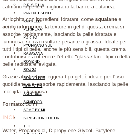
P-R-S-T-U-V
calmano la pelle e migliorano la barriera cutanea.
PARENTESI BIO
Arricchita con ingredienti idratanti come
squalane
e
PARNELL
acido ialuronico
, la texture in gel di questa crema si
PERIPERA
assorbe rapidamente, lasciando la pelle idratata e
PURITO
luminosa, senza risultare pesante o grassa. Ideale per
PYUNKANG YUL
tutti i tipi di pelle, anche le più sensibili, questa crema
RASAYANA
contribuisce a ottenere l’effetto “glass-skin”, tipico della
ROM&ND
pelle radiosa e levigata.
ROUGJ
Grazie alla texture leggera tipo gel, è ideale per l’uso
ROUND LAB
quotidiano e si assorbe rapidamente, lasciando la pelle
ROVECTIN
morbida e luminosa.
SKIN 1004
SKINFOOD
Formato
: 50 ml
SOME BY MI
INCI
SUNGBOON EDITOR
TFIT
Water, Propanediol, Dipropylene Glycol, Butylene