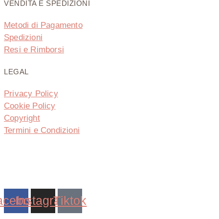
VENDITA E SPEDIZIONI
Metodi di Pagamento
Spedizioni
Resi e Rimborsi
LEGAL
Privacy Policy
Cookie Policy
Copyright
Termini e Condizioni
Via della Regione 35795037 San Giovanni La Punta
(CT)
acebook
Instagram
Tiktok