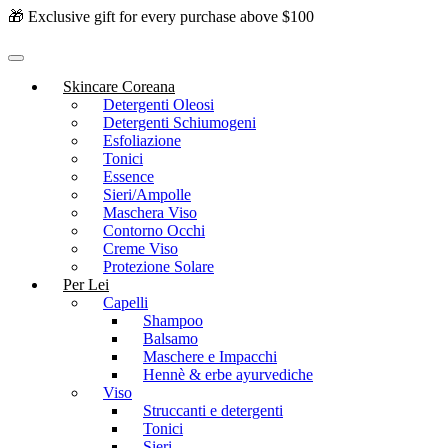
🎁 Exclusive gift for every purchase above $100
Skincare Coreana
Detergenti Oleosi
Detergenti Schiumogeni
Esfoliazione
Tonici
Essence
Sieri/Ampolle
Maschera Viso
Contorno Occhi
Creme Viso
Protezione Solare
Per Lei
Capelli
Shampoo
Balsamo
Maschere e Impacchi
Hennè & erbe ayurvediche
Viso
Struccanti e detergenti
Tonici
Sieri