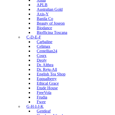
Anua
APLB
Australian Gold
Axis-Y
Banila Co
Beauty of Joseon
Biodance
Biofficina Toscana
C-D-E-F
Carbaline
Celimax
Centellian24
Cosrx
Deoly
Dr. Althea
Dr. Reju-All
English Tea Shop
Eqqualberry
Ethical Grace
Etude House
FreeVola
Frudia
Fwee
G-H-I-J-K
Gentleaf