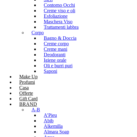
Contorno Occhi
Creme viso e oli
Esfoliazione
Maschera Viso
Trattamenti labbra
Corpo
Bagno & Doccia
Creme corpo
Creme mani
Deodoranti
Igiene orale
Oli e burri puri
Saponi
Make Up
Profumi
Casa
Offerte
Gift Card
BRAND
A-B
A’Pieu
Abib
Alkemilla
Almara Soap