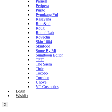
Parnell
Peripera
Purito
Pyunkang Yul
Rasayana
Rom&nd
Rougj
Round Lab
Rovectin
Skin 1004
Skinfood
Some By Mi
Sungboon Editor
TFIT
The Saem
Tirtir
Tocobo
Torriden
Unove
VT Cosmetics
Login
Wishlist
X