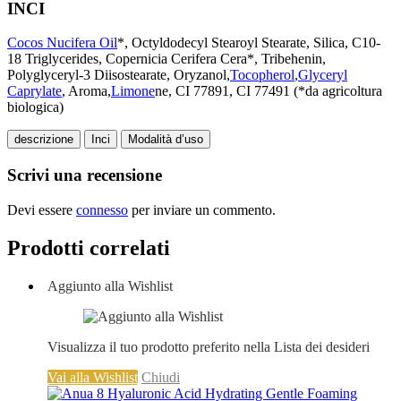
INCI
Cocos Nucifera Oil
*, Octyldodecyl Stearoyl Stearate, Silica, C10-
18 Triglycerides, Copernicia Cerifera Cera*, Tribehenin,
Polyglyceryl-3 Diisostearate, Oryzanol,
Tocopherol
,
Glyceryl
Caprylate
, Aroma,
Limone
ne
, CI 77891, CI 77491 (*da agricoltura
biologica)
descrizione
Inci
Modalità d’uso
Scrivi una recensione
Devi essere
connesso
per inviare un commento.
Prodotti correlati
Aggiunto alla Wishlist
Visualizza il tuo prodotto preferito nella Lista dei desideri
Vai alla Wishlist
Chiudi