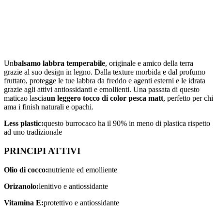
Un
balsamo labbra temperabile
, originale e amico della terra
grazie al suo design in legno. Dalla texture morbida e dal profumo
fruttato, protegge le tue labbra da freddo e agenti esterni e le idrata
grazie agli attivi antiossidanti e emollienti. Una passata di questo
maticao lascia
un leggero tocco di color pesca matt
, perfetto per chi
ama i finish naturali e opachi.
Less plastic:
questo burrocaco ha il 90% in meno di plastica rispetto
ad uno tradizionale
PRINCIPI ATTIVI
Olio di cocco:
nutriente ed emolliente
Orizanolo:
lenitivo e antiossidante
Vitamina E:
protettivo e antiossidante