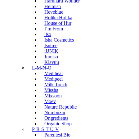
Haruharu Wonder
Heimish
Heveblue
Holika Holika
House of Hur
I’m From
ilso
Isha Cosmetics
Isntree
iUNIK
Jumiso
Klavuu
L-M-N-O
Mediheal
Medipeel
Milk Touch
Missha
Mixsoon
Moev
Nature Republic
Numbuzin
Ongredients
Organic Shop
P-R-S-T-U-V
Parentesi Bio