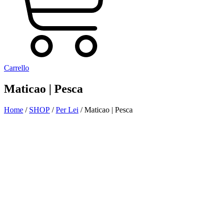
Carrello
Maticao | Pesca
Home
/
SHOP
/
Per Lei
/ Maticao | Pesca
Aggiunto alla Wishlist
Visualizza il tuo prodotto preferito nella Lista dei desideri
Vai alla Wishlist
Chiudi
PROMO