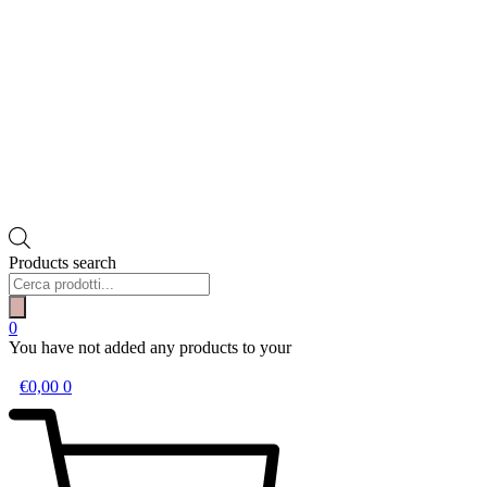
Products search
0
You have not added any products to your
wishlist.
€
0,00
0