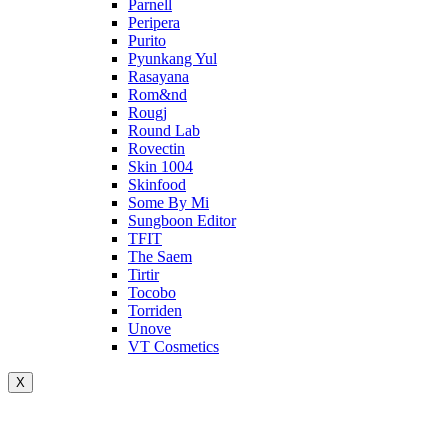
Parnell
Peripera
Purito
Pyunkang Yul
Rasayana
Rom&nd
Rougj
Round Lab
Rovectin
Skin 1004
Skinfood
Some By Mi
Sungboon Editor
TFIT
The Saem
Tirtir
Tocobo
Torriden
Unove
VT Cosmetics
X