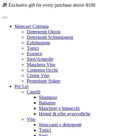
🎁 Exclusive gift for every purchase above $100
Skincare Coreana
Detergenti Oleosi
Detergenti Schiumogeni
Esfoliazione
Tonici
Essence
Sieri/Ampolle
Maschera Viso
Contorno Occhi
Creme Viso
Protezione Solare
Per Lei
Capelli
Shampoo
Balsamo
Maschere e Impacchi
Hennè & erbe ayurvediche
Viso
Struccanti e detergenti
Tonici
Sieri