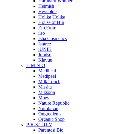
Haruharu Wonder
Heimish
Heveblue
Holika Holika
House of Hur
I’m From
ilso
Isha Cosmetics
Isntree
iUNIK
Jumiso
Klavuu
L-M-N-O
Mediheal
Medipeel
Milk Touch
Missha
Mixsoon
Moev
Nature Republic
Numbuzin
Ongredients
Organic Shop
P-R-S-T-U-V
Parentesi Bio