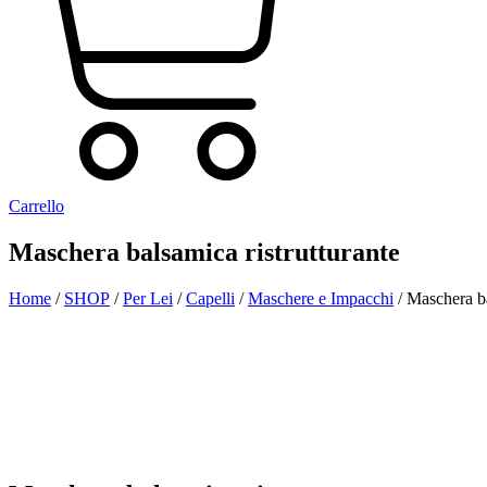
Carrello
Maschera balsamica ristrutturante
Home
/
SHOP
/
Per Lei
/
Capelli
/
Maschere e Impacchi
/ Maschera ba
Aggiunto alla Wishlist
Visualizza il tuo prodotto preferito nella Lista dei desideri
Vai alla Wishlist
Chiudi