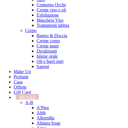
Contorno Occhi
Creme viso e oli
Esfoliazione
Maschera Viso
Trattamenti labbra
Corpo
Bagno & Doccia
Creme corpo
Creme mani
Deodoranti
Igiene orale
Oli e burri puri
Saponi
Make Up
Profumi
Casa
Offerte
Gift Card
BRAND
A-B
A’Pieu
Abib
Alkemilla
Almara Soap