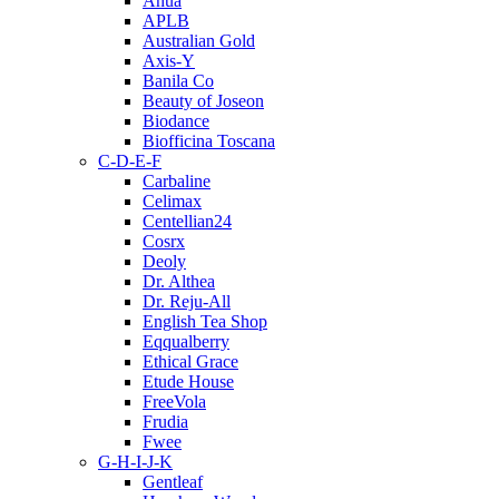
Anua
APLB
Australian Gold
Axis-Y
Banila Co
Beauty of Joseon
Biodance
Biofficina Toscana
C-D-E-F
Carbaline
Celimax
Centellian24
Cosrx
Deoly
Dr. Althea
Dr. Reju-All
English Tea Shop
Eqqualberry
Ethical Grace
Etude House
FreeVola
Frudia
Fwee
G-H-I-J-K
Gentleaf