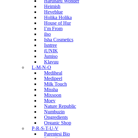
Haruharu Wonder
Heimish
Heveblue
Holika Holika
House of Hur
I’m From
ilso
Isha Cosmetics
Isntree
iUNIK
Jumiso
Klavuu
L-M-N-O
Mediheal
Medipeel
Milk Touch
Missha
Mixsoon
Moev
Nature Republic
Numbuzin
Ongredients
Organic Shop
P-R-S-T-U-V
Parentesi Bio