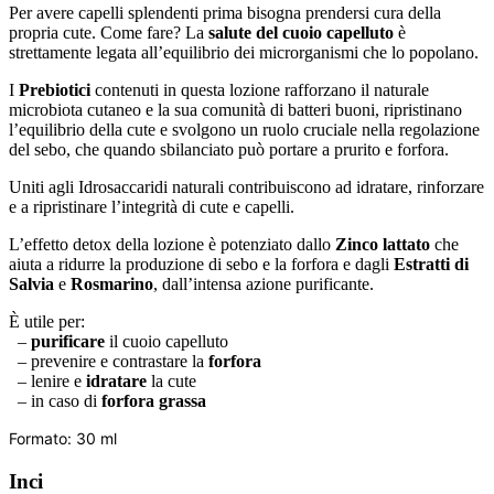
Per avere capelli splendenti prima bisogna prendersi cura della
propria cute. Come fare? La
salute del cuoio capelluto
è
strettamente legata all’equilibrio dei microrganismi che lo popolano.
I
Prebiotici
contenuti in questa lozione rafforzano il naturale
microbiota cutaneo e la sua comunità di batteri buoni, ripristinano
l’equilibrio della cute e svolgono un ruolo cruciale nella regolazione
del sebo, che quando sbilanciato può portare a prurito e forfora.
Uniti agli Idrosaccaridi naturali contribuiscono ad idratare, rinforzare
e a ripristinare l’integrità di cute e capelli.
L’effetto detox della lozione è potenziato dallo
Zinco lattato
che
aiuta a ridurre la produzione di sebo e la forfora e dagli
Estratti di
Salvia
e
Rosmarino
, dall’intensa azione purificante.
È utile per:
–
purificare
il cuoio capelluto
– prevenire e contrastare la
forfora
– lenire e
idratare
la cute
– in caso di
forfora grassa
Formato: 30 ml
Inci