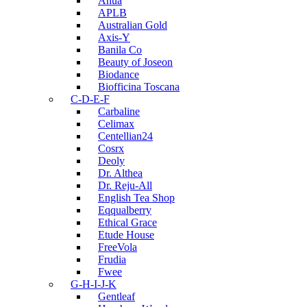
Anua
APLB
Australian Gold
Axis-Y
Banila Co
Beauty of Joseon
Biodance
Biofficina Toscana
C-D-E-F
Carbaline
Celimax
Centellian24
Cosrx
Deoly
Dr. Althea
Dr. Reju-All
English Tea Shop
Eqqualberry
Ethical Grace
Etude House
FreeVola
Frudia
Fwee
G-H-I-J-K
Gentleaf