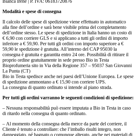
Bianca Irene | P. IVA: 06183720876
Modalità e spese di consegna
Il calcolo delle spese di spedizione viene effettuato in automatico
alla fine dell’ordine e sarà bene visibile prima del completamento
dell’ordine stesso. Le spese di spedizione in Italia hanno un costo di
€ 6,90 con corriere GLS e si applicano a tutti gli ordini di importo
inferiore a € 59,90. Per tutti gli ordini con importo superiore a €
59,90 le spedizione è gratuita. All’interno del CAP 95030 la
consegna è gratuita e garantita entro 24 ore. Possibilità di ritirare il
proprio ordine gratuitamente in sede presso Bio in Testa
Bioprofumeria sito in Via della Regione 357 – 95037 San Giovanni
La Punta (CT)
Bio in Testa spedisce anche nei paesi dell’Unione Europea. Le spese
di spedizione ammontano a € 15,90 con corriere UPS.
La consegna di quanto ordinato si intende al piano strada.
Per tutti gli ordini varranno le seguenti condizioni di spedizione:
– Nessuna responsabilità può essere imputata a Bio in Testa in caso
di ritardo nella consegna di quanto ordinato.
– Al momento della consegna della merce da parte del corriere, il
Cliente è tenuto a controllare: che l’imballo risulti integro, non
danneggiato, né bagnato o comunque alterato, anche nei materiali di