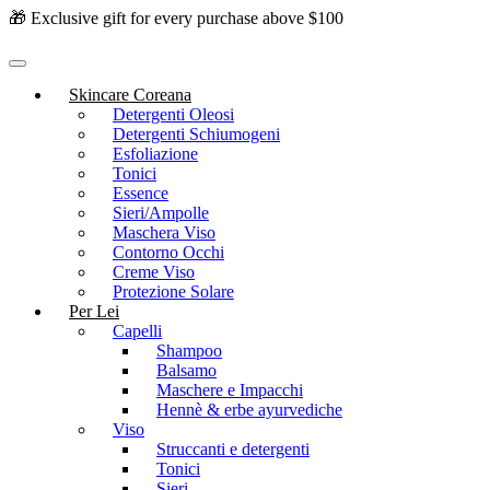
🎁 Exclusive gift for every purchase above $100
Skincare Coreana
Detergenti Oleosi
Detergenti Schiumogeni
Esfoliazione
Tonici
Essence
Sieri/Ampolle
Maschera Viso
Contorno Occhi
Creme Viso
Protezione Solare
Per Lei
Capelli
Shampoo
Balsamo
Maschere e Impacchi
Hennè & erbe ayurvediche
Viso
Struccanti e detergenti
Tonici
Sieri