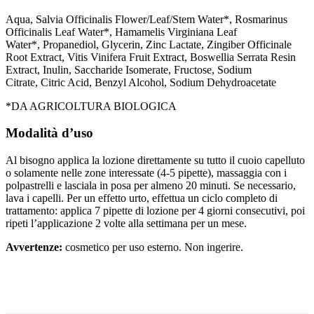
Aqua,
Salvia Officinalis Flower/Leaf/Stem Water*
,
Rosmarinus
Officinalis Leaf Water
*,
Hamamelis Virginiana Leaf
Water*
,
Propanediol
,
Glycerin
,
Zinc Lactate
,
Zingiber Officinale
Root Extract
,
Vitis Vinifera Fruit Extract
,
Boswellia Serrata Resin
Extract
,
Inulin
,
Saccharide Isomerate
,
Fructose
,
Sodium
Citrate
,
Citric Acid
,
Benzyl Alcohol
,
Sodium Dehydroacetate
*DA AGRICOLTURA BIOLOGICA
Modalità d’uso
Al bisogno applica la lozione direttamente su tutto il cuoio capelluto
o solamente nelle zone interessate (4-5 pipette), massaggia con i
polpastrelli e lasciala in posa per almeno 20 minuti. Se necessario,
lava i capelli. Per un effetto urto, effettua un ciclo completo di
trattamento: applica 7 pipette di lozione per 4 giorni consecutivi, poi
ripeti l’applicazione 2 volte alla settimana per un mese.
Avvertenze:
cosmetico per uso esterno. Non ingerire.
descrizione