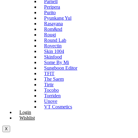
Parnell
Peripera
Purito
Pyunkang Yul
Rasayana
Rom&nd
Rougj
Round Lab
Rovectin
Skin 1004
Skinfood
Some By Mi
Sungboon Editor
TFIT
The Saem
Tirtir
Tocobo
Torriden
Unove
VT Cosmetics
Login
Wishlist
X