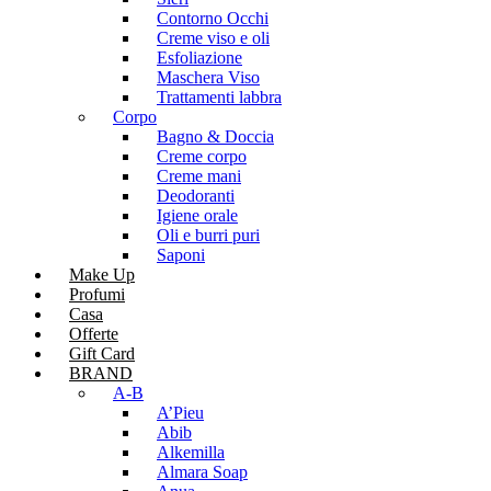
Contorno Occhi
Creme viso e oli
Esfoliazione
Maschera Viso
Trattamenti labbra
Corpo
Bagno & Doccia
Creme corpo
Creme mani
Deodoranti
Igiene orale
Oli e burri puri
Saponi
Make Up
Profumi
Casa
Offerte
Gift Card
BRAND
A-B
A’Pieu
Abib
Alkemilla
Almara Soap