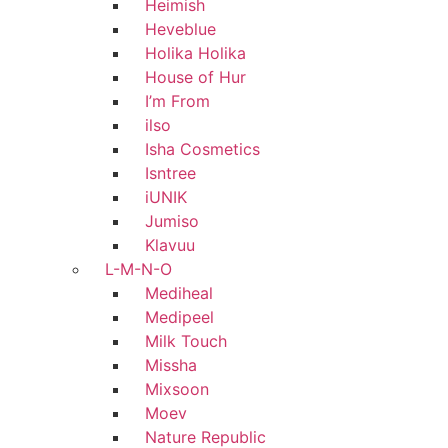
Heimish
Heveblue
Holika Holika
House of Hur
I’m From
ilso
Isha Cosmetics
Isntree
iUNIK
Jumiso
Klavuu
L-M-N-O
Mediheal
Medipeel
Milk Touch
Missha
Mixsoon
Moev
Nature Republic