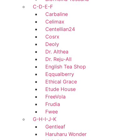
C-D-E-F
Carbaline
Celimax
Centellian24
Cosrx
Deoly
Dr. Althea
Dr. Reju-All
English Tea Shop
Eqqualberry
Ethical Grace
Etude House
FreeVola
Frudia
Fwee
G-H-I-J-K
Gentleaf
Haruharu Wonder