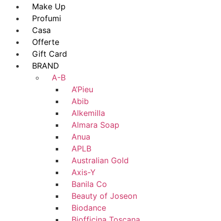
Make Up
Profumi
Casa
Offerte
Gift Card
BRAND
A-B
A’Pieu
Abib
Alkemilla
Almara Soap
Anua
APLB
Australian Gold
Axis-Y
Banila Co
Beauty of Joseon
Biodance
Biofficina Toscana