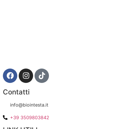
Via della Regione 357 – 95037 San Giovanni La Punta
(CT)
Contatti
info@biointesta.it
+39 3509803842