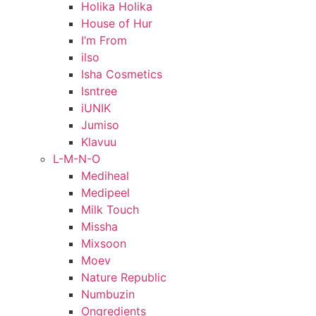
Holika Holika
House of Hur
I’m From
ilso
Isha Cosmetics
Isntree
iUNIK
Jumiso
Klavuu
L-M-N-O
Mediheal
Medipeel
Milk Touch
Missha
Mixsoon
Moev
Nature Republic
Numbuzin
Ongredients