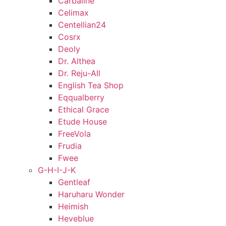
Carbaline
Celimax
Centellian24
Cosrx
Deoly
Dr. Althea
Dr. Reju-All
English Tea Shop
Eqqualberry
Ethical Grace
Etude House
FreeVola
Frudia
Fwee
G-H-I-J-K
Gentleaf
Haruharu Wonder
Heimish
Heveblue