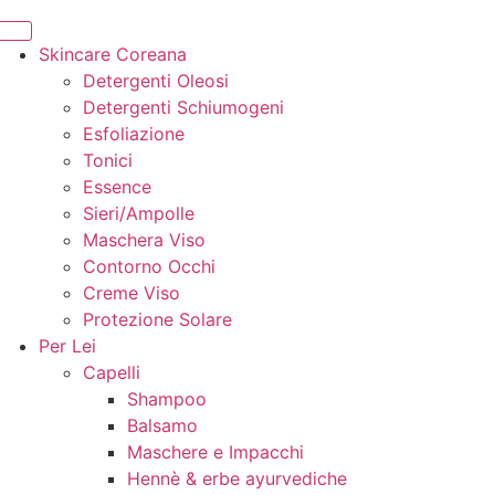
Skincare Coreana
Detergenti Oleosi
Detergenti Schiumogeni
Esfoliazione
Tonici
Essence
Sieri/Ampolle
Maschera Viso
Contorno Occhi
Creme Viso
Protezione Solare
Per Lei
Capelli
Shampoo
Balsamo
Maschere e Impacchi
Hennè & erbe ayurvediche