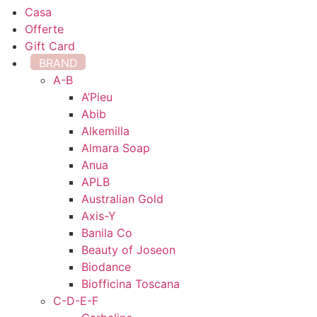
Casa
Offerte
Gift Card
BRAND
A-B
A’Pieu
Abib
Alkemilla
Almara Soap
Anua
APLB
Australian Gold
Axis-Y
Banila Co
Beauty of Joseon
Biodance
Biofficina Toscana
C-D-E-F