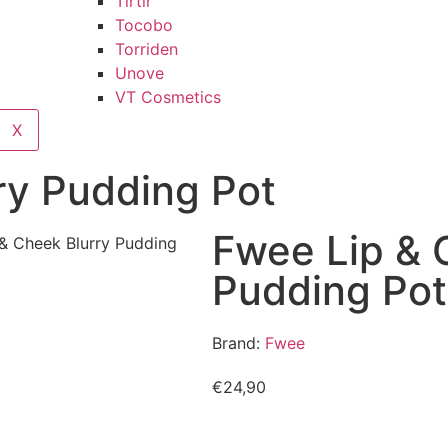
Tirtir
Tocobo
Torriden
Unove
VT Cosmetics
X
ry Pudding Pot
Fwee Lip & 
& Cheek Blurry Pudding
Pudding Pot
Brand:
Fwee
€
24,90