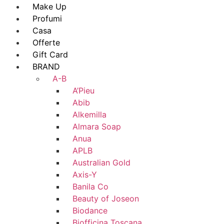
Make Up
Profumi
Casa
Offerte
Gift Card
BRAND
A-B
A’Pieu
Abib
Alkemilla
Almara Soap
Anua
APLB
Australian Gold
Axis-Y
Banila Co
Beauty of Joseon
Biodance
Biofficina Toscana