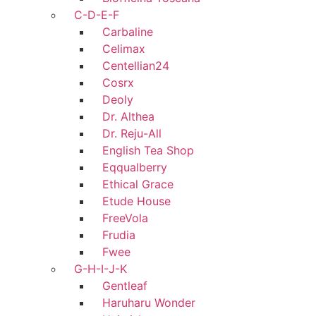
C-D-E-F
Carbaline
Celimax
Centellian24
Cosrx
Deoly
Dr. Althea
Dr. Reju-All
English Tea Shop
Eqqualberry
Ethical Grace
Etude House
FreeVola
Frudia
Fwee
G-H-I-J-K
Gentleaf
Haruharu Wonder