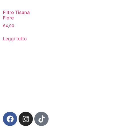
Filtro Tisana
Fiore
€
4,90
Leggi tutto
Via della Regione 357 – 95037 San Giovanni La Punta
(CT)