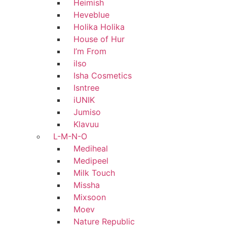
Heimish
Heveblue
Holika Holika
House of Hur
I’m From
ilso
Isha Cosmetics
Isntree
iUNIK
Jumiso
Klavuu
L-M-N-O
Mediheal
Medipeel
Milk Touch
Missha
Mixsoon
Moev
Nature Republic