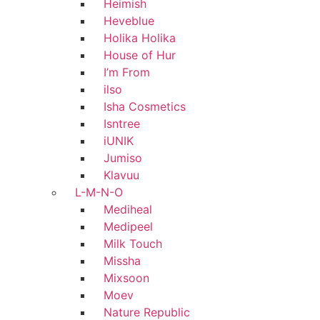
Heimish
Heveblue
Holika Holika
House of Hur
I’m From
ilso
Isha Cosmetics
Isntree
iUNIK
Jumiso
Klavuu
L-M-N-O
Mediheal
Medipeel
Milk Touch
Missha
Mixsoon
Moev
Nature Republic