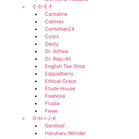
C-D-E-F
Carbaline
Celimax
Centellian24
Cosrx
Deoly
Dr. Althea
Dr. Reju-All
English Tea Shop
Eqqualberry
Ethical Grace
Etude House
FreeVola
Frudia
Fwee
G-H-I-J-K
Gentleaf
Haruharu Wonder