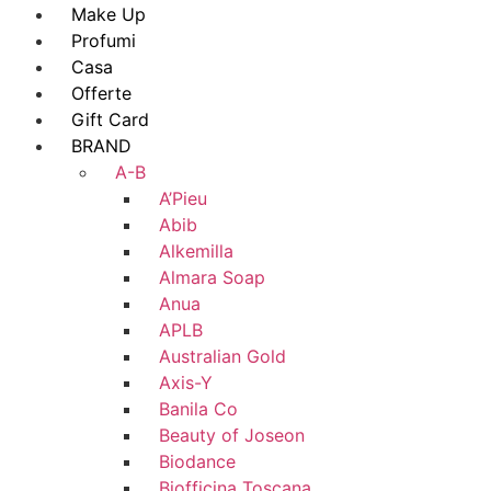
Make Up
Profumi
Casa
Offerte
Gift Card
BRAND
A-B
A’Pieu
Abib
Alkemilla
Almara Soap
Anua
APLB
Australian Gold
Axis-Y
Banila Co
Beauty of Joseon
Biodance
Biofficina Toscana