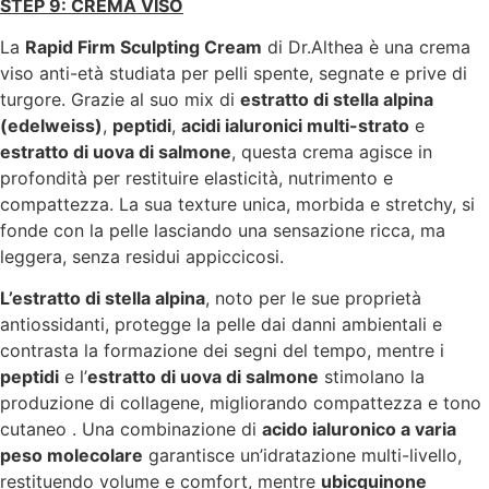
STEP 9: CREMA VISO
La
Rapid Firm Sculpting Cream
di Dr.Althea è una crema
viso anti-età studiata per pelli spente, segnate e prive di
turgore. Grazie al suo mix di
estratto di stella alpina
(edelweiss)
,
peptidi
,
acidi ialuronici multi-strato
e
estratto di uova di salmone
, questa crema agisce in
profondità per restituire elasticità, nutrimento e
compattezza. La sua texture unica, morbida e stretchy, si
fonde con la pelle lasciando una sensazione ricca, ma
leggera, senza residui appiccicosi
.
L’estratto di stella alpina
, noto per le sue proprietà
antiossidanti, protegge la pelle dai danni ambientali e
contrasta la formazione dei segni del tempo, mentre i
peptidi
e l’
estratto di uova di salmone
stimolano la
produzione di collagene, migliorando compattezza e tono
cutaneo .
Una combinazione di
acido ialuronico a varia
peso molecolare
garantisce un’idratazione multi-livello,
restituendo volume e comfort, mentre
ubicquinone