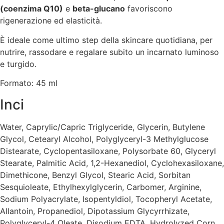
(coenzima Q10)
e
beta-glucano
favoriscono
rigenerazione ed elasticità
.
È ideale come ultimo step della skincare quotidiana, per
nutrire, rassodare e regalare subito un incarnato luminoso
e turgido.
Formato: 45 ml
Inci
Water, Caprylic/Capric Triglyceride, Glycerin, Butylene
Glycol, Cetearyl Alcohol, Polyglyceryl-3 Methylglucose
Distearate, Cyclopentasiloxane, Polysorbate 60, Glyceryl
Stearate, Palmitic Acid, 1,2-Hexanediol, Cyclohexasiloxane,
Dimethicone, Benzyl Glycol, Stearic Acid, Sorbitan
Sesquioleate, Ethylhexylglycerin, Carbomer, Arginine,
Sodium Polyacrylate, Isopentyldiol, Tocopheryl Acetate,
Allantoin, Propanediol, Dipotassium Glycyrrhizate,
Polyglyceryl-4 Oleate, Disodium EDTA, Hydrolyzed Corn