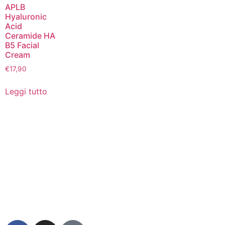
APLB
Hyaluronic
Acid
Ceramide HA
B5 Facial
Cream
€
17,90
Leggi tutto
Via della Regione 357 – 95037 San Giovanni La Punta
(CT)