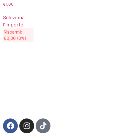
€
1,00
Seleziona
l'importo
Risparmi:
€
0,00
(0%)
Via della Regione 357 – 95037 San Giovanni La Punta
(CT)