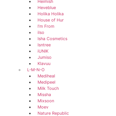
Heimish
Heveblue
Holika Holika
House of Hur
I’m From
ilso
Isha Cosmetics
Isntree
iUNIK
Jumiso
Klavuu
L-M-N-O
Mediheal
Medipeel
Milk Touch
Missha
Mixsoon
Moev
Nature Republic