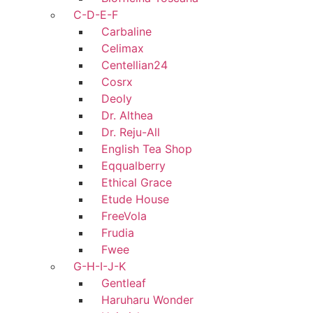
C-D-E-F
Carbaline
Celimax
Centellian24
Cosrx
Deoly
Dr. Althea
Dr. Reju-All
English Tea Shop
Eqqualberry
Ethical Grace
Etude House
FreeVola
Frudia
Fwee
G-H-I-J-K
Gentleaf
Haruharu Wonder