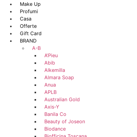
Make Up
Profumi
Casa
Offerte
Gift Card
BRAND
A-B
A’Pieu
Abib
Alkemilla
Almara Soap
Anua
APLB
Australian Gold
Axis-Y
Banila Co
Beauty of Joseon
Biodance
Biofficina Toscana