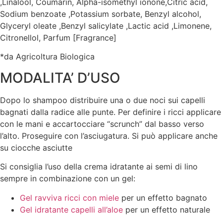
,Linalool, Coumarin, Alpha-isomethyl ionone,Citric acid,
Sodium benzoate ,Potassium sorbate, Benzyl alcohol,
Glyceryl oleate ,Benzyl salicylate ,Lactic acid ,Limonene,
Citronellol, Parfum [Fragrance]
*da Agricoltura Biologica
MODALITA’ D’USO
Dopo lo shampoo distribuire una o due noci sui capelli
bagnati dalla radice alle punte. Per definire i ricci applicare
con le mani e accartocciare “scrunch” dal basso verso
l’alto. Proseguire con l’asciugatura. Si può applicare anche
su ciocche asciutte
Si consiglia l’uso della crema idratante ai semi di lino
sempre in combinazione con un gel:
Gel ravviva ricci con miele
per un effetto bagnato
Gel idratante capelli all’aloe
per un effetto naturale