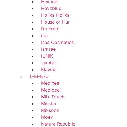
Heimish
Heveblue
Holika Holika
House of Hur
I’m From
ilso
Isha Cosmetics
Isntree
iUNIK
Jumiso
Klavuu
L-M-N-O
Mediheal
Medipeel
Milk Touch
Missha
Mixsoon
Moev
Nature Republic