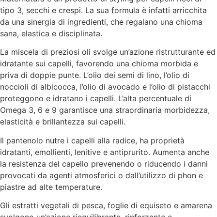
tipo 3, secchi e crespi. La sua formula è infatti arricchita
da una sinergia di ingredienti, che regalano una chioma
sana, elastica e disciplinata.
La miscela di preziosi oli svolge un’azione ristrutturante ed
idratante sui capelli, favorendo una chioma morbida e
priva di doppie punte. L’olio dei semi di lino, l’olio di
noccioli di albicocca, l’olio di avocado e l’olio di pistacchi
proteggono e idratano i capelli. L’alta percentuale di
Omega 3, 6 e 9 garantisce una straordinaria morbidezza,
elasticità e brillantezza sui capelli.
Il pantenolo nutre i capelli alla radice, ha proprietà
idratanti, emollienti, lenitive e antiprurito. Aumenta anche
la resistenza del capello prevenendo o riducendo i danni
provocati da agenti atmosferici o dall’utilizzo di phon e
piastre ad alte temperature.
Gli estratti vegetali di pesca, foglie di equiseto e amarena
svolgono un’azione riequilibrante, rinforzante e