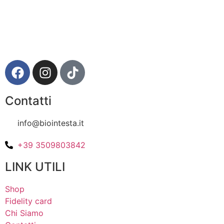
Via della Regione 357 – 95037 San Giovanni La Punta
(CT)
Contatti
info@biointesta.it
+39 3509803842
LINK UTILI
Shop
Fidelity card
Chi Siamo