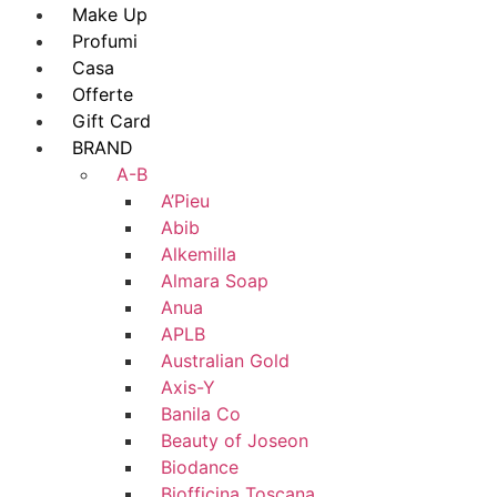
Make Up
Profumi
Casa
Offerte
Gift Card
BRAND
A-B
A’Pieu
Abib
Alkemilla
Almara Soap
Anua
APLB
Australian Gold
Axis-Y
Banila Co
Beauty of Joseon
Biodance
Biofficina Toscana