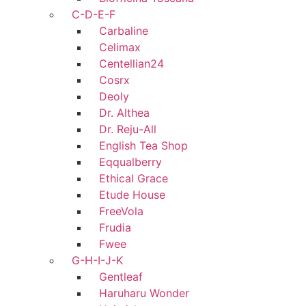
C-D-E-F
Carbaline
Celimax
Centellian24
Cosrx
Deoly
Dr. Althea
Dr. Reju-All
English Tea Shop
Eqqualberry
Ethical Grace
Etude House
FreeVola
Frudia
Fwee
G-H-I-J-K
Gentleaf
Haruharu Wonder