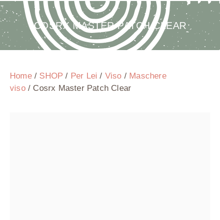
COSRX MASTER PATCH CLEAR
Home
/
SHOP
/
Per Lei
/
Viso
/
Maschere
viso
/ Cosrx Master Patch Clear