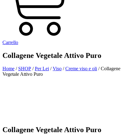
Carrello
Collagene Vegetale Attivo Puro
Home
/
SHOP
/
Per Lei
/
Viso
/
Creme viso e oli
/ Collagene
Vegetale Attivo Puro
Aggiunto alla Wishlist
Visualizza il tuo prodotto preferito nella Lista dei desideri
Vai alla Wishlist
Chiudi
Collagene Vegetale Attivo Puro