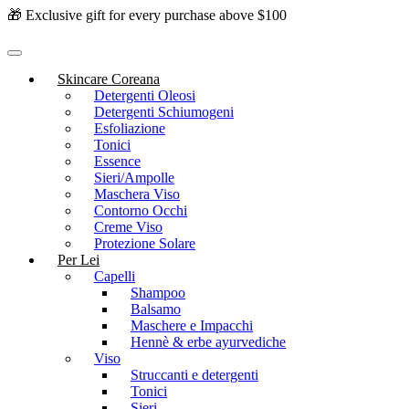
🎁 Exclusive gift for every purchase above $100
Skincare Coreana
Detergenti Oleosi
Detergenti Schiumogeni
Esfoliazione
Tonici
Essence
Sieri/Ampolle
Maschera Viso
Contorno Occhi
Creme Viso
Protezione Solare
Per Lei
Capelli
Shampoo
Balsamo
Maschere e Impacchi
Hennè & erbe ayurvediche
Viso
Struccanti e detergenti
Tonici
Sieri