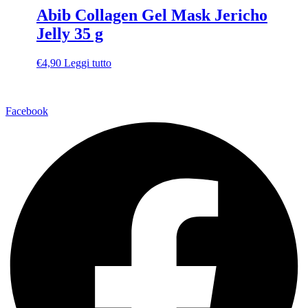
Abib Collagen Gel Mask Jericho
Jelly 35 g
€
4,90
Leggi tutto
Via della Regione 357 – 95037 San Giovanni La Punta (CT)
Facebook