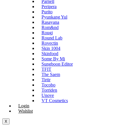
Parnell
Peripera
Purito
Pyunkang Yul
Rasayana
Rom&nd
Rougj
Round Lab
Rovectin
Skin 1004
Skinfood
Some By Mi
Sungboon Editor
TFIT
The Saem
Tirtir
Tocobo
Torriden
Unove
VT Cosmetics
Login
Wishlist
X