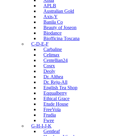
Anua
APLB
Australian Gold
Axis-Y
Banila Co
Beauty of Joseon
Biodance
Biofficina Toscana
C-D-E-F
Carbaline
Celimax
Centellian24
Cosrx
Deoly
Dr. Althea
Dr. Reju-All
English Tea Shop
Eqqualberry
Ethical Grace
Etude House
FreeVola
Frudia
Fwee
G-H-I-J-K
Gentleaf