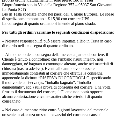
proprio ordine gratuitamente in sede presso Bio in Testa
Bioprofumeria sito in Via della Regione 357 – 95037 San Giovanni
La Punta (CT)
Bio in Testa spedisce anche nei paesi dell’Unione Europea. Le spese
di spedizione ammontano a € 15,90 con corriere UPS.
La consegna di quanto ordinato si intende al piano strada.
Per tutti gli ordini varranno le seguenti condizioni di spedizione:
– Nessuna responsabilità può essere imputata a Bio in Testa in caso
di ritardo nella consegna di quanto ordinato.
– Al momento della consegna della merce da parte del corriere, il
Cliente è tenuto a controllare: che l’imballo risulti integro, non
danneggiato, né bagnato o comunque alterato, anche nei materiali di
chiusura (nastro adesivo). Eventuali danni devono essere
immediatamente contestati al corriere che effettua la consegna
apponendo la dicitura “RISERVA DI CONTROLLO specificando
il motivo della riserva (es. “imballo bagnato”, “imballo
danneggiato”, ecc.) sulla prova di consegna del corriere. Una volta
firmato il documento del corriere, il Cliente non potrà opporre
alcuna contestazione circa le caratteristiche esteriori di quanto
consegnato.
– Nel caso di mancato ritiro entro 5 giorni lavorativi del materiale
presente in giacenza presso i magazzini del corriere a causa di