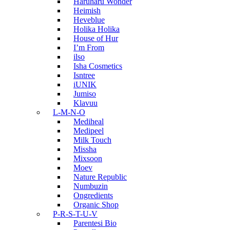
Haruharu Wonder
Heimish
Heveblue
Holika Holika
House of Hur
I’m From
ilso
Isha Cosmetics
Isntree
iUNIK
Jumiso
Klavuu
L-M-N-O
Mediheal
Medipeel
Milk Touch
Missha
Mixsoon
Moev
Nature Republic
Numbuzin
Ongredients
Organic Shop
P-R-S-T-U-V
Parentesi Bio