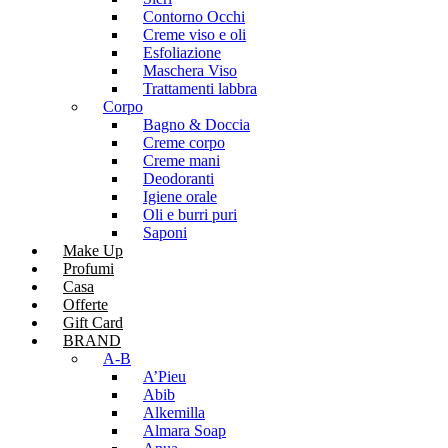
Contorno Occhi
Creme viso e oli
Esfoliazione
Maschera Viso
Trattamenti labbra
Corpo
Bagno & Doccia
Creme corpo
Creme mani
Deodoranti
Igiene orale
Oli e burri puri
Saponi
Make Up
Profumi
Casa
Offerte
Gift Card
BRAND
A-B
A’Pieu
Abib
Alkemilla
Almara Soap