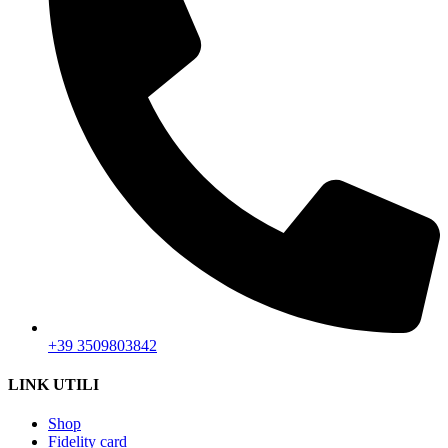
+39 3509803842
LINK UTILI
Shop
Fidelity card