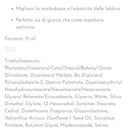
Migliora la morbidezza e l’elasticità delle labbra
Perfetto sia di giorno che come maschera
notturna
Formato: 15 ml
INCI
Triethylhexanoin,
Phytosteryl/Isostearyl/Cetyl/Stearyl/Behenyl Dimer
Dilinoleate, Diisostearyl Malate, Bis-Diglyceryl
Polyacyladipate-2, Dextrin Palmitate, Dipentaerythrityl
Hexahydroxystearate/Hexastearate/Hexarosinate,
Glyceryl Behenate/Eicosadioate, Glycerin, Water, Silica
Dimethyl Silylate, 1,2-Hexanediol, Sorbitan Stearate,
Cedrol, Dimethicone, Fragrance, Gluconolactone,
Helianthus Annuus (Sunflower) Seed Oil, Sucralose,
Protease, Butylene Glycol, Madecassoside, Serine,