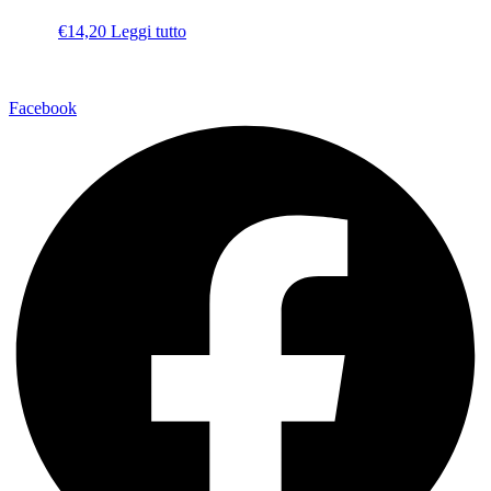
€
14,20
Leggi tutto
Via della Regione 357 – 95037 San Giovanni La Punta (CT)
Facebook