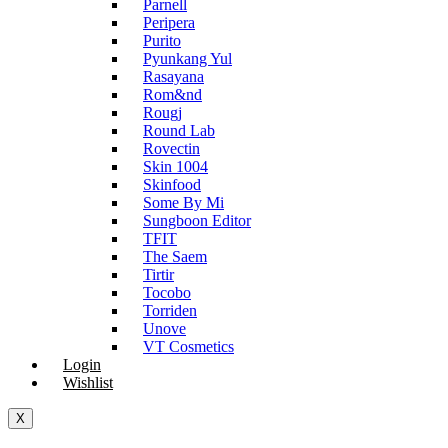
Parnell
Peripera
Purito
Pyunkang Yul
Rasayana
Rom&nd
Rougj
Round Lab
Rovectin
Skin 1004
Skinfood
Some By Mi
Sungboon Editor
TFIT
The Saem
Tirtir
Tocobo
Torriden
Unove
VT Cosmetics
Login
Wishlist
X