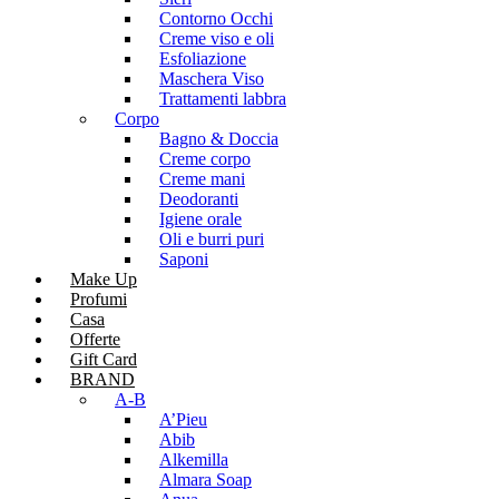
Contorno Occhi
Creme viso e oli
Esfoliazione
Maschera Viso
Trattamenti labbra
Corpo
Bagno & Doccia
Creme corpo
Creme mani
Deodoranti
Igiene orale
Oli e burri puri
Saponi
Make Up
Profumi
Casa
Offerte
Gift Card
BRAND
A-B
A’Pieu
Abib
Alkemilla
Almara Soap