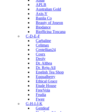
Anua
APLB
Australian Gold
Axis-Y
Banila Co
Beauty of Joseon
Biodance
Biofficina Toscana
C-D-E-F
Carbaline
Celimax
Centellian24
Cosrx
Deoly
Dr. Althea
Dr. Reju-All
English Tea Shop
Eqqualberry
Ethical Grace
Etude House
FreeVola
Frudia
Fwee
G-H-I-J-K
Gentleaf