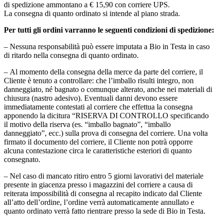
di spedizione ammontano a € 15,90 con corriere UPS.
La consegna di quanto ordinato si intende al piano strada.
Per tutti gli ordini varranno le seguenti condizioni di spedizione:
– Nessuna responsabilità può essere imputata a Bio in Testa in caso
di ritardo nella consegna di quanto ordinato.
– Al momento della consegna della merce da parte del corriere, il
Cliente è tenuto a controllare: che l’imballo risulti integro, non
danneggiato, né bagnato o comunque alterato, anche nei materiali di
chiusura (nastro adesivo). Eventuali danni devono essere
immediatamente contestati al corriere che effettua la consegna
apponendo la dicitura “RISERVA DI CONTROLLO specificando
il motivo della riserva (es. “imballo bagnato”, “imballo
danneggiato”, ecc.) sulla prova di consegna del corriere. Una volta
firmato il documento del corriere, il Cliente non potrà opporre
alcuna contestazione circa le caratteristiche esteriori di quanto
consegnato.
– Nel caso di mancato ritiro entro 5 giorni lavorativi del materiale
presente in giacenza presso i magazzini del corriere a causa di
reiterata impossibilità di consegna al recapito indicato dal Cliente
all’atto dell’ordine, l’ordine verrà automaticamente annullato e
quanto ordinato verrà fatto rientrare presso la sede di Bio in Testa.