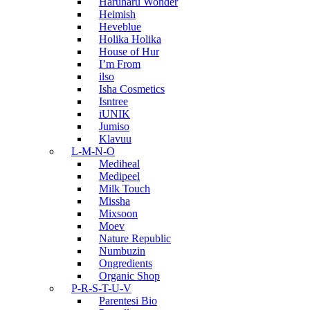
Haruharu Wonder
Heimish
Heveblue
Holika Holika
House of Hur
I’m From
ilso
Isha Cosmetics
Isntree
iUNIK
Jumiso
Klavuu
L-M-N-O
Mediheal
Medipeel
Milk Touch
Missha
Mixsoon
Moev
Nature Republic
Numbuzin
Ongredients
Organic Shop
P-R-S-T-U-V
Parentesi Bio