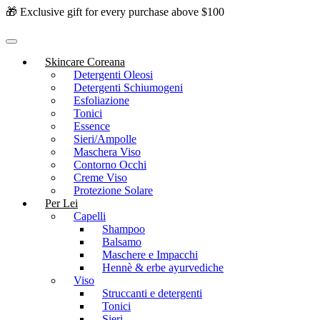
🎁 Exclusive gift for every purchase above $100
Skincare Coreana
Detergenti Oleosi
Detergenti Schiumogeni
Esfoliazione
Tonici
Essence
Sieri/Ampolle
Maschera Viso
Contorno Occhi
Creme Viso
Protezione Solare
Per Lei
Capelli
Shampoo
Balsamo
Maschere e Impacchi
Hennè & erbe ayurvediche
Viso
Struccanti e detergenti
Tonici
Sieri